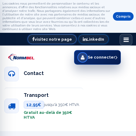
Les cookies nous permettent de personnaliser le contenu et les
annonces, d'offrir des fonctionnalités relatives aux médias sociaux et
d'analyser notre trafic. Nous partageons également des informations sur
l'utilisation de notre site avec nos partenaires de médias sociaux, de
Compris
publicité et d'analyse, qui peuvent combiner celles-ci avec d'autres
informations que vous leur avez fournies ou qu'ils ont collectées lors de
votre utilisation de leurs services. Vous consentez à nos cookies si vous
continuez à utiliser notre site Web.
visitez notre page
LinkedIn
Se connecter
Contact
Transport
12,95€
jusqu'à 350€ HTVA
Gratuit au-delà de 350€
HTVA