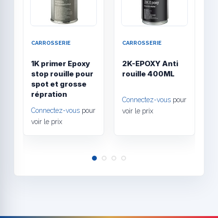
CARROSSERIE
CARROSSERIE
C
1K primer Epoxy
2K-EPOXY Anti
A
stop rouille pour
rouille 400ML
A
spot et grosse
h
répration
A
Connectez-vous
pour
Connectez-vous
pour
C
voir le prix
voir le prix
v