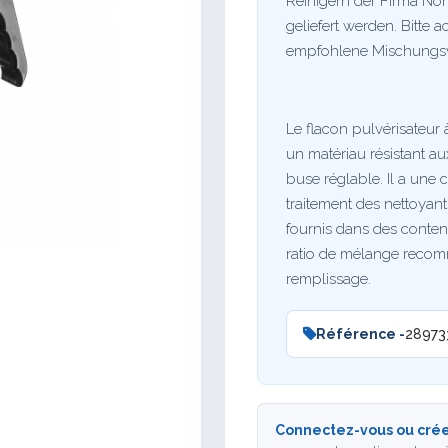
Reinigern der Firma Nor
geliefert werden. Bitte 
empfohlene Mischungsve
Le flacon pulvérisateur
un matériau résistant a
buse réglable. Il a une c
traitement des nettoyant
fournis dans des contene
ratio de mélange recomm
remplissage.
Référence -
28973
Connectez-vous ou crée