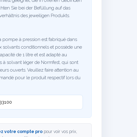
mfest geeignet, die in offenen Gebinden
achten Sie bei der Befüllung auf das
rhältnis des jeweiligen Produkts.
 à pompe à pression est fabriqué dans
ux solvants conditionnels et possède une
apacité de 1 litre et est adapté au
s à solvant léger de Normfest, qui sont
urs ouverts. Veuillez faire attention au
andé pour le produit respectif lors du
33100
z votre compte pro
pour voir vos prix,