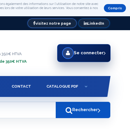
ons également des informations sur l'utilisation de notre site avec
s lors de votre utilisation de leurs services. Vous consentez à nos
Compris
visitez notre page
LinkedIn
Se connecter
à 350€ HTVA
 de 350€ HTVA
CONTACT
CATALOGUE PDF
Rechercher