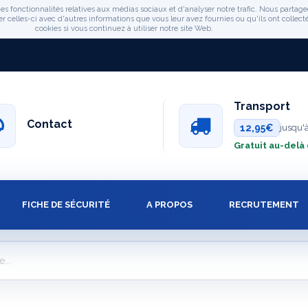
es fonctionnalités relatives aux médias sociaux et d'analyser notre trafic. Nous partage
celles-ci avec d'autres informations que vous leur avez fournies ou qu'ils ont collectée
cookies si vous continuez à utiliser notre site Web.
Transport
Contact
12,95€
jusqu'
Gratuit au-delà
FICHE DE SÉCURITÉ
A PROPOS
RECRUTEMENT