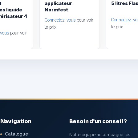
t
applicateur
5 litres Fla
es liquide
Normfest
vérisateur 4
Connectez-vo
Connectez-vous
pour voir
le prix
le prix
-vous
pour voir
Navigation
Besoin d’un conseil ?
Catalogue
Notre équipe accompagne les