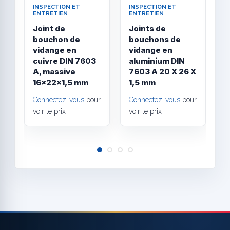
INSPECTION ET
INSPECTION ET
I
ENTRETIEN
ENTRETIEN
E
Joint de
Joints de
J
bouchon de
bouchons de
b
vidange en
vidange en
v
cuivre DIN 7603
aluminium DIN
a
A, massive
7603 A 20 X 26 X
7
16x22x1,5 mm
1,5 mm
Connectez-vous
pour
Connectez-vous
pour
C
voir le prix
voir le prix
v