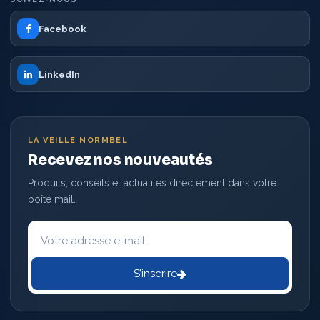
Facebook
LinkedIn
LA VEILLE NORMBEL
Recevez nos nouveautés
Produits, conseils et actualités directement dans votre
boîte mail.
Votre
adresse
e-
mail
S’inscrire