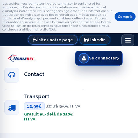
Les cookies nous permettent de personnaliser le contenu et les
annonces, d'offrir des fonctionnalités relatives aux médias sociaux et
d'analyser notre trafic. Nous partageons également des informations sur
l'utilisation de notre site avec nos partenaires de médias sociaux, de
Compris
publicité et d'analyse, qui peuvent combiner celles-ci avec d'autres
informations que vous leur avez fournies ou qu'ils ont collectées lors de
votre utilisation de leurs services. Vous consentez à nos cookies si vous
continuez à utiliser notre site Web.
visitez notre page
LinkedIn
Se connecter
Contact
Transport
12,95€
jusqu'à 350€ HTVA
Gratuit au-delà de 350€
HTVA