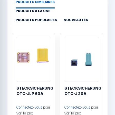
PRODUITS SIMILAIRES
PRODUITS À LA UNE
PRODUITS POPULAIRES
NOUVEAUTÉS
Quick View
Quick
STECKSICHERUNG
STECKSICHERUNG
OTO-JLP 60A
OTO-J 20A
S
Connectez-vous
pour
Connectez-vous
pour
C
voir le prix
voir le prix
v