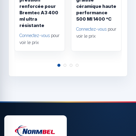
renforcée pour
céramique haute
H
Bremtec A3 400
performance
C
ml ultra
500 Ml 1400 °C
v
résistante
Connectez-vous
pour
Connectez-vous
pour
voir le prix
voir le prix