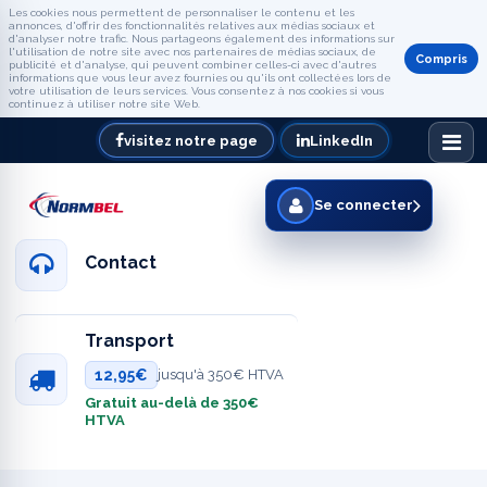
Les cookies nous permettent de personnaliser le contenu et les
annonces, d'offrir des fonctionnalités relatives aux médias sociaux et
d'analyser notre trafic. Nous partageons également des informations sur
l'utilisation de notre site avec nos partenaires de médias sociaux, de
Compris
publicité et d'analyse, qui peuvent combiner celles-ci avec d'autres
informations que vous leur avez fournies ou qu'ils ont collectées lors de
votre utilisation de leurs services. Vous consentez à nos cookies si vous
continuez à utiliser notre site Web.
visitez notre page
LinkedIn
Se connecter
Contact
Transport
12,95€
jusqu'à 350€ HTVA
Gratuit au-delà de 350€
HTVA