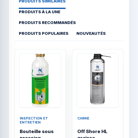
PRODUITS SIMILAIRES
PRODUITS À LA UNE
PRODUITS RECOMMANDÉS
PRODUITS POPULAIRES
NOUVEAUTÉS
Quick View
Quick
INSPECTION ET
CHIMIE
N
ENTRETIEN
P
Bouteille sous
Off Shore HL
T
pression
graisse
B