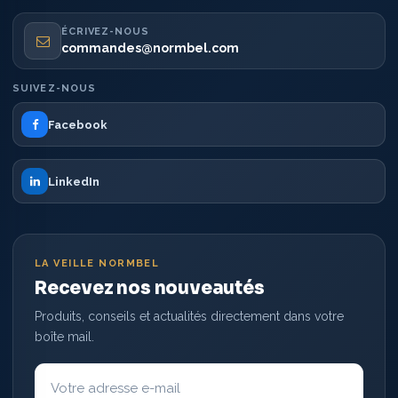
ÉCRIVEZ-NOUS
commandes@normbel.com
SUIVEZ-NOUS
Facebook
LinkedIn
LA VEILLE NORMBEL
Recevez nos nouveautés
Produits, conseils et actualités directement dans votre
boîte mail.
Votre
adresse
e-