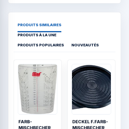
PRODUITS SIMILAIRES
PRODUITS À LA UNE
PRODUITS POPULAIRES
NOUVEAUTÉS
Quick View
Quick
FARB-
DECKEL F.FARB-
C
MISCHBECHER
MISCHBECHER
g