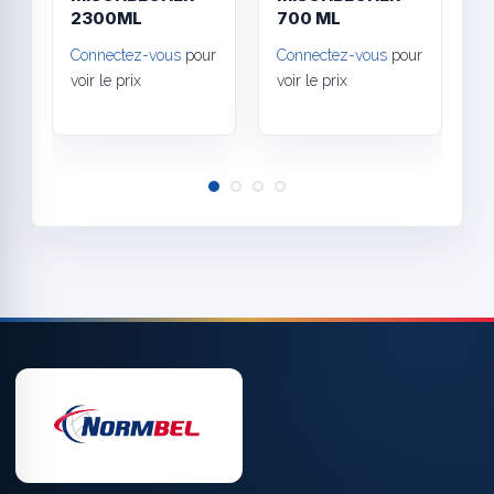
2300ML
700 ML
p
1
Connectez-vous
pour
Connectez-vous
pour
C
voir le prix
voir le prix
v