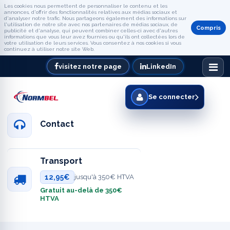
Les cookies nous permettent de personnaliser le contenu et les
annonces, d'offrir des fonctionnalités relatives aux médias sociaux et
d'analyser notre trafic. Nous partageons également des informations sur
l'utilisation de notre site avec nos partenaires de médias sociaux, de
Compris
publicité et d'analyse, qui peuvent combiner celles-ci avec d'autres
informations que vous leur avez fournies ou qu'ils ont collectées lors de
votre utilisation de leurs services. Vous consentez à nos cookies si vous
continuez à utiliser notre site Web.
visitez notre page
LinkedIn
Se connecter
Contact
Transport
12,95€
jusqu'à 350€ HTVA
Gratuit au-delà de 350€
HTVA