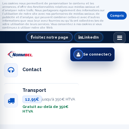
Les cookies nous permettent de personnaliser le contenu et les
annonces, d'offrir des fonctionnalités relatives aux médias sociaux et
d'analyser notre trafic. Nous partageons également des informations sur
l'utilisation de notre site avec nos partenaires de médias sociaux, de
Compris
publicité et d'analyse, qui peuvent combiner celles-ci avec d'autres
informations que vous leur avez fournies ou qu'ils ont collectées lors de
votre utilisation de leurs services. Vous consentez à nos cookies si vous
continuez à utiliser notre site Web.
visitez notre page
LinkedIn
Se connecter
Contact
Transport
12,95€
jusqu'à 350€ HTVA
Gratuit au-delà de 350€
HTVA