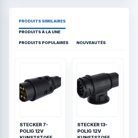
PRODUITS SIMILAIRES
PRODUITS À LA UNE
PRODUITS POPULAIRES
NOUVEAUTÉS
Quick View
Quick
STECKER 7-
STECKER 13-
S
POLIG 12V
POLIG 12V
P
KUNSTSTOFF
KUNSTSTOFF