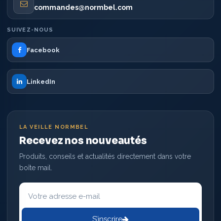
commandes@normbel.com
SUIVEZ-NOUS
Facebook
LinkedIn
LA VEILLE NORMBEL
Recevez nos nouveautés
Produits, conseils et actualités directement dans votre
boîte mail.
Votre
adresse
e-
mail
S’inscrire