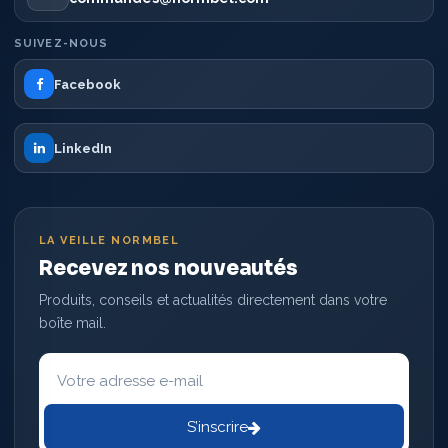
SUIVEZ-NOUS
Facebook
LinkedIn
LA VEILLE NORMBEL
Recevez nos nouveautés
Produits, conseils et actualités directement dans votre
boîte mail.
Votre
adresse
e-
mail
S’inscrire