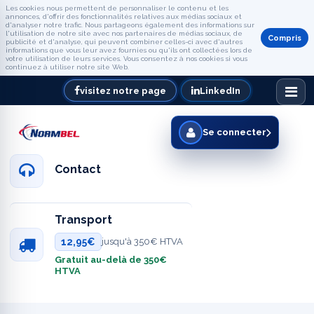
Les cookies nous permettent de personnaliser le contenu et les
annonces, d'offrir des fonctionnalités relatives aux médias sociaux et
d'analyser notre trafic. Nous partageons également des informations sur
l'utilisation de notre site avec nos partenaires de médias sociaux, de
Compris
publicité et d'analyse, qui peuvent combiner celles-ci avec d'autres
informations que vous leur avez fournies ou qu'ils ont collectées lors de
votre utilisation de leurs services. Vous consentez à nos cookies si vous
continuez à utiliser notre site Web.
visitez notre page
LinkedIn
Se connecter
Contact
Transport
12,95€
jusqu'à 350€ HTVA
Gratuit au-delà de 350€
HTVA