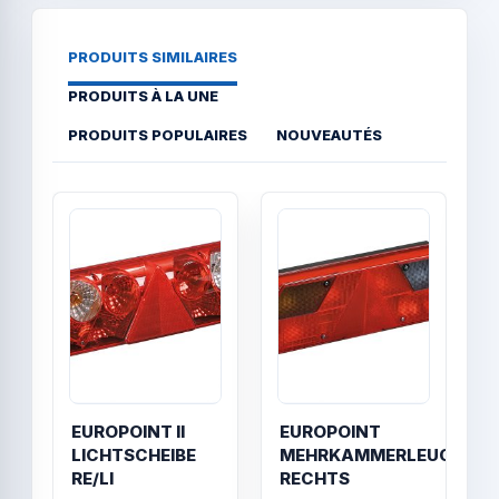
PRODUITS SIMILAIRES
PRODUITS À LA UNE
PRODUITS POPULAIRES
NOUVEAUTÉS
Quick View
Quick
EUROPOINT II
EUROPOINT
9
LICHTSCHEIBE
MEHRKAMMERLEUCHTE
l
RE/LI
RECHTS
f