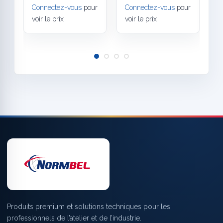
Connectez-vous
pour
Connectez-vous
pour
C
voir le prix
voir le prix
v
Produits premium et solutions techniques pour les
professionnels de l’atelier et de l’industrie.