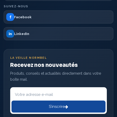
SUIVEZ-NOUS
Facebook
LinkedIn
LA VEILLE NORMBEL
Recevez nos nouveautés
Produits, conseils et actualités directement dans votre
boîte mail.
Votre
adresse
e-
mail
S’inscrire