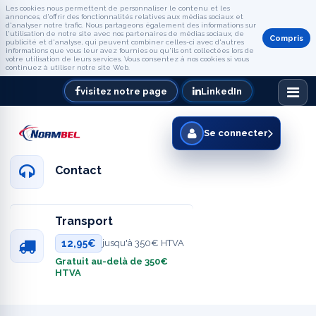
Les cookies nous permettent de personnaliser le contenu et les
annonces, d'offrir des fonctionnalités relatives aux médias sociaux et
d'analyser notre trafic. Nous partageons également des informations sur
l'utilisation de notre site avec nos partenaires de médias sociaux, de
Compris
publicité et d'analyse, qui peuvent combiner celles-ci avec d'autres
informations que vous leur avez fournies ou qu'ils ont collectées lors de
votre utilisation de leurs services. Vous consentez à nos cookies si vous
continuez à utiliser notre site Web.
visitez notre page
LinkedIn
Se connecter
Contact
Transport
12,95€
jusqu'à 350€ HTVA
Gratuit au-delà de 350€
HTVA