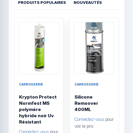
PRODUITS POPULAIRES
NOUVEAUTÉS
Quick View
Quick
CARROSSERIE
CARROSSERIE
C
Krypton Protect
Silicone
P
Normfest MS
Remoover
b
polymère
400ML
hybride noir Uv
C
Connectez-vous
pour
Résistant
v
voir le prix
Connectez-vous
pour