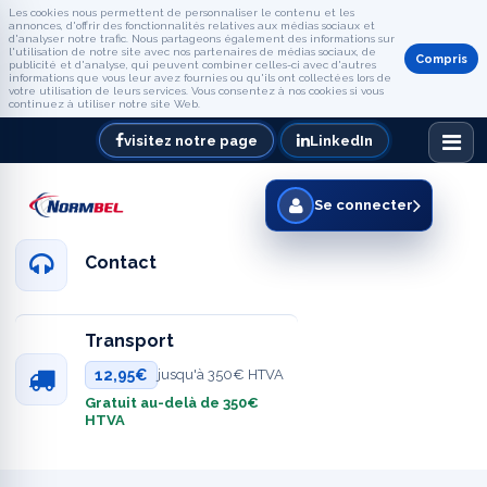
Les cookies nous permettent de personnaliser le contenu et les
annonces, d'offrir des fonctionnalités relatives aux médias sociaux et
d'analyser notre trafic. Nous partageons également des informations sur
l'utilisation de notre site avec nos partenaires de médias sociaux, de
Compris
publicité et d'analyse, qui peuvent combiner celles-ci avec d'autres
informations que vous leur avez fournies ou qu'ils ont collectées lors de
votre utilisation de leurs services. Vous consentez à nos cookies si vous
continuez à utiliser notre site Web.
visitez notre page
LinkedIn
Se connecter
Contact
Transport
12,95€
jusqu'à 350€ HTVA
Gratuit au-delà de 350€
HTVA