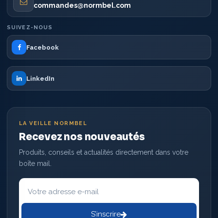
commandes@normbel.com
SUIVEZ-NOUS
Facebook
LinkedIn
LA VEILLE NORMBEL
Recevez nos nouveautés
Produits, conseils et actualités directement dans votre
boîte mail.
Votre
adresse
e-
mail
S’inscrire