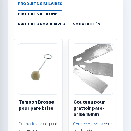
PRODUITS SIMILAIRES
PRODUITS À LA UNE
PRODUITS POPULAIRES
NOUVEAUTÉS
Quick View
Quick
Tampon Brosse
Couteau pour
R
pour pare brise
grattoir pare-
h
brise 16mm
p
Connectez-vous
pour
Connectez-vous
pour
C
voir le prix
voir le prix
v