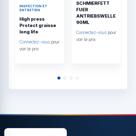
SCHMIERFETT
INSPECTION ET
V
FUER
ENTRETIEN
E
ANTRIEBSWELLE
High press
C
90ML
Protect graisse
"
long life
s
Connectez-vous
pour
voir le prix
Connectez-vous
pour
C
voir le prix
v