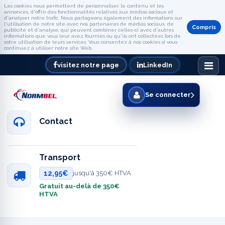
Les cookies nous permettent de personnaliser le contenu et les
annonces, d'offrir des fonctionnalités relatives aux médias sociaux et
d'analyser notre trafic. Nous partageons également des informations sur
l'utilisation de notre site avec nos partenaires de médias sociaux, de
Compris
publicité et d'analyse, qui peuvent combiner celles-ci avec d'autres
informations que vous leur avez fournies ou qu'ils ont collectées lors de
votre utilisation de leurs services. Vous consentez à nos cookies si vous
continuez à utiliser notre site Web.
visitez notre page
LinkedIn
Se connecter
Contact
Transport
12,95€
jusqu'à 350€ HTVA
Gratuit au-delà de 350€
HTVA