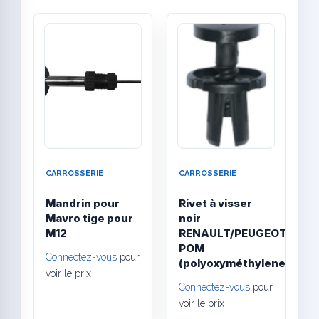
Quick View
Quick
CARROSSERIE
CARROSSERIE
C
Mandrin pour
Rivet à visser
A
Mavro tige pour
noir
V
M12
RENAULT/PEUGEOT
a
POM
é
Connectez-vous
pour
(polyoxyméthylene)
C
voir le prix
Connectez-vous
pour
v
voir le prix