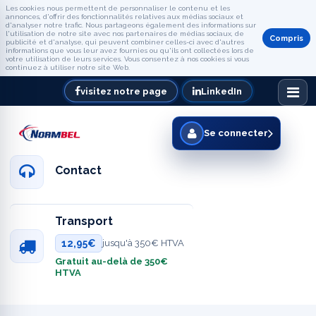
Les cookies nous permettent de personnaliser le contenu et les
annonces, d'offrir des fonctionnalités relatives aux médias sociaux et
d'analyser notre trafic. Nous partageons également des informations sur
l'utilisation de notre site avec nos partenaires de médias sociaux, de
Compris
publicité et d'analyse, qui peuvent combiner celles-ci avec d'autres
informations que vous leur avez fournies ou qu'ils ont collectées lors de
votre utilisation de leurs services. Vous consentez à nos cookies si vous
continuez à utiliser notre site Web.
visitez notre page
LinkedIn
Se connecter
Contact
Transport
12,95€
jusqu'à 350€ HTVA
Gratuit au-delà de 350€
HTVA