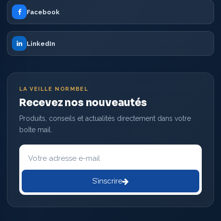
Facebook
LinkedIn
LA VEILLE NORMBEL
Recevez nos nouveautés
Produits, conseils et actualités directement dans votre
boîte mail.
Votre
adresse
e-
mail
S’inscrire