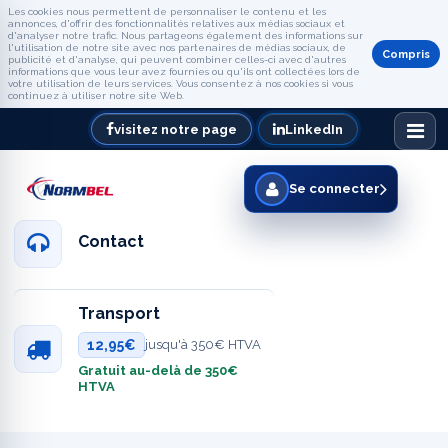
Les cookies nous permettent de personnaliser le contenu et les
annonces, d'offrir des fonctionnalités relatives aux médias sociaux et
d'analyser notre trafic. Nous partageons également des informations sur
l'utilisation de notre site avec nos partenaires de médias sociaux, de
Compris
publicité et d'analyse, qui peuvent combiner celles-ci avec d'autres
informations que vous leur avez fournies ou qu'ils ont collectées lors de
votre utilisation de leurs services. Vous consentez à nos cookies si vous
continuez à utiliser notre site Web.
visitez notre page
LinkedIn
Se connecter
Contact
Transport
12,95€
jusqu'à 350€ HTVA
Gratuit au-delà de 350€
HTVA