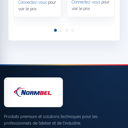
Connectez-vous
pour
Connectez-vous
pour
C
voir le prix
voir le prix
v
Produits premium et solutions techniques pour les
professionnels de l’atelier et de l’industrie.