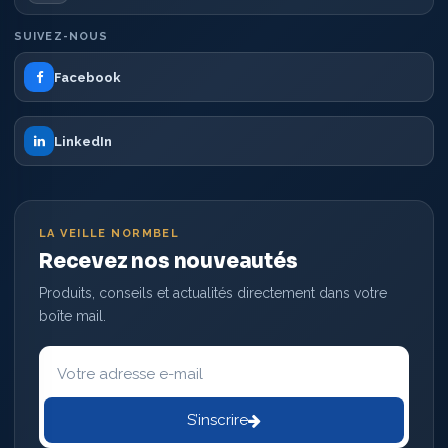
SUIVEZ-NOUS
Facebook
LinkedIn
LA VEILLE NORMBEL
Recevez nos nouveautés
Produits, conseils et actualités directement dans votre
boîte mail.
Votre
adresse
e-
mail
S’inscrire