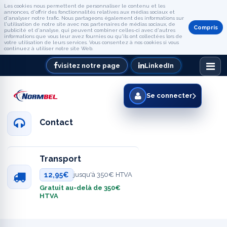
Les cookies nous permettent de personnaliser le contenu et les
annonces, d'offrir des fonctionnalités relatives aux médias sociaux et
d'analyser notre trafic. Nous partageons également des informations sur
l'utilisation de notre site avec nos partenaires de médias sociaux, de
Compris
publicité et d'analyse, qui peuvent combiner celles-ci avec d'autres
informations que vous leur avez fournies ou qu'ils ont collectées lors de
votre utilisation de leurs services. Vous consentez à nos cookies si vous
continuez à utiliser notre site Web.
visitez notre page
LinkedIn
Se connecter
Contact
Transport
12,95€
jusqu'à 350€ HTVA
Gratuit au-delà de 350€
HTVA