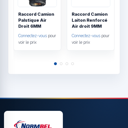
Raccord Camion
Raccord Camion
R
Palstique Air
Laiton Renforcé
P
Droit 6MM
Air droit 9MM
D
Connectez-vous
pour
Connectez-vous
pour
C
voir le prix
voir le prix
v