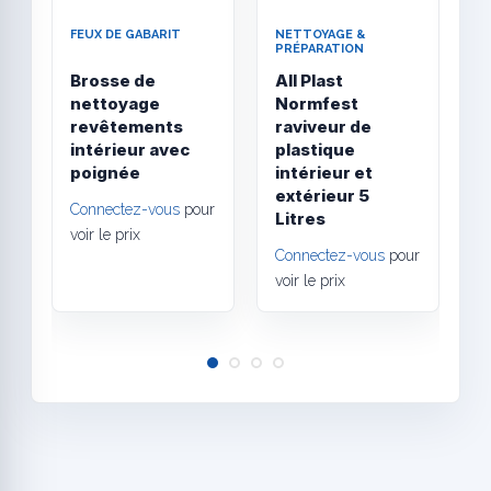
FEUX DE GABARIT
NETTOYAGE &
N
PRÉPARATION
P
Brosse de
All Plast
C
nettoyage
Normfest
Q
revêtements
raviveur de
c
intérieur avec
plastique
C
poignée
intérieur et
v
extérieur 5
Connectez-vous
pour
Litres
voir le prix
Connectez-vous
pour
voir le prix