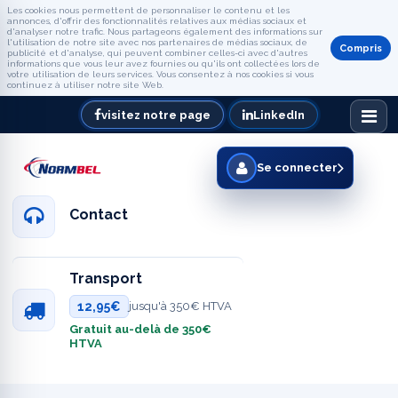
Les cookies nous permettent de personnaliser le contenu et les
annonces, d'offrir des fonctionnalités relatives aux médias sociaux et
d'analyser notre trafic. Nous partageons également des informations sur
l'utilisation de notre site avec nos partenaires de médias sociaux, de
Compris
publicité et d'analyse, qui peuvent combiner celles-ci avec d'autres
informations que vous leur avez fournies ou qu'ils ont collectées lors de
votre utilisation de leurs services. Vous consentez à nos cookies si vous
continuez à utiliser notre site Web.
visitez notre page
LinkedIn
Se connecter
Contact
Transport
12,95€
jusqu'à 350€ HTVA
Gratuit au-delà de 350€
HTVA