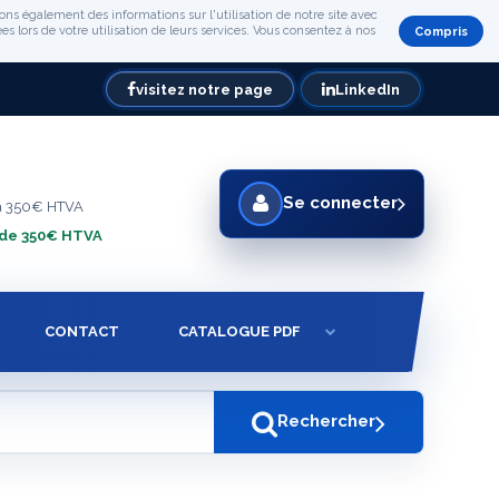
ons également des informations sur l'utilisation de notre site avec
s lors de votre utilisation de leurs services. Vous consentez à nos
Compris
visitez notre page
LinkedIn
Se connecter
à 350€ HTVA
 de 350€ HTVA
CONTACT
CATALOGUE PDF
Rechercher