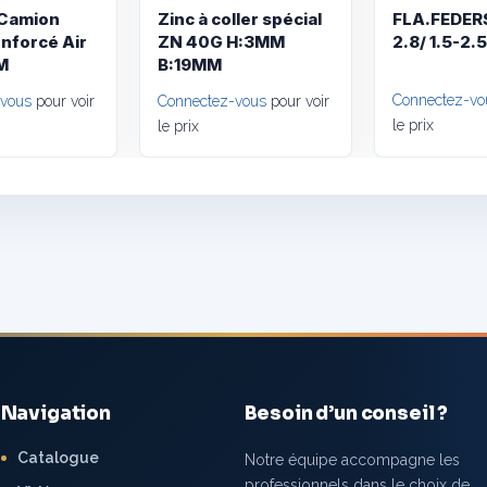
 Camion
Zinc à coller spécial
FLA.FEDE
enforcé Air
ZN 40G H:3MM
2.8/ 1.5-2
M
B:19MM
Connectez-vo
-vous
pour voir
Connectez-vous
pour voir
le prix
le prix
Navigation
Besoin d’un conseil ?
Catalogue
Notre équipe accompagne les
professionnels dans le choix de