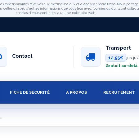
es fonctionnalités relatives aux médias sociaux et d'analyser notre trafic. Nous partage
celles-ci avec d'autres informations que vous leur avez fournies ou qu'ils ont collectée
cookies si vous continuez à utiliser notre site Web.
Transport
Contact
12,95€
jusqu'
Gratuit au-delà
FICHE DE SÉCURITÉ
A PROPOS
RECRUTEMENT