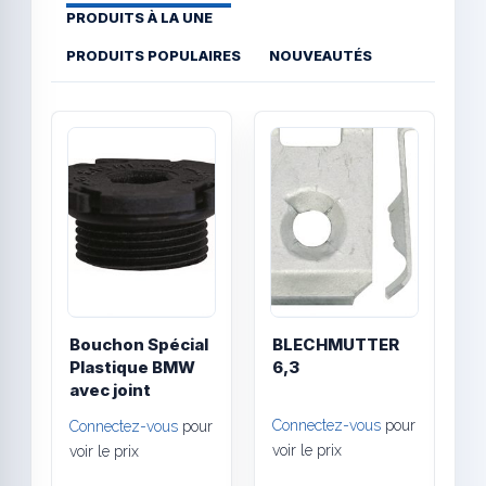
PRODUITS À LA UNE
PRODUITS POPULAIRES
NOUVEAUTÉS
Quick View
Quick
Bouchon Spécial
BLECHMUTTER
F
Plastique BMW
6,3
a
avec joint
Connectez-vous
pour
Connectez-vous
pour
C
voir le prix
voir le prix
v