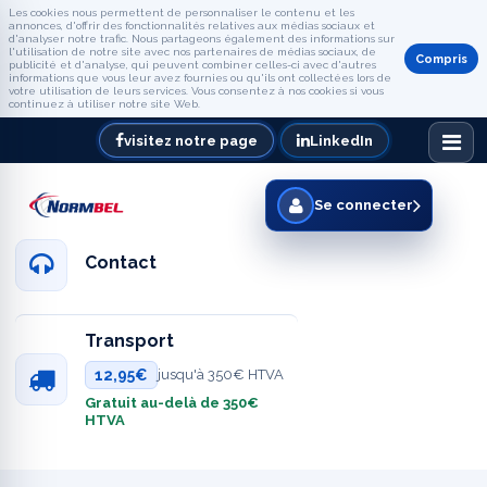
Les cookies nous permettent de personnaliser le contenu et les
annonces, d'offrir des fonctionnalités relatives aux médias sociaux et
d'analyser notre trafic. Nous partageons également des informations sur
l'utilisation de notre site avec nos partenaires de médias sociaux, de
Compris
publicité et d'analyse, qui peuvent combiner celles-ci avec d'autres
informations que vous leur avez fournies ou qu'ils ont collectées lors de
votre utilisation de leurs services. Vous consentez à nos cookies si vous
continuez à utiliser notre site Web.
visitez notre page
LinkedIn
Se connecter
Contact
Transport
12,95€
jusqu'à 350€ HTVA
Gratuit au-delà de 350€
HTVA