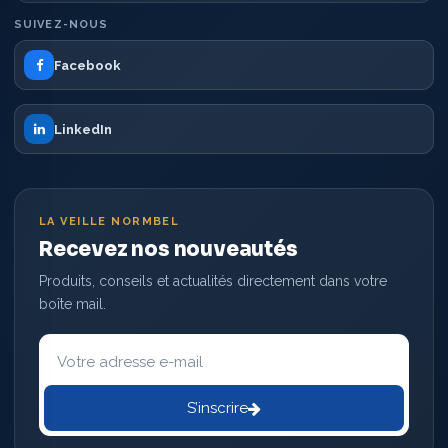
SUIVEZ-NOUS
Facebook
LinkedIn
LA VEILLE NORMBEL
Recevez nos nouveautés
Produits, conseils et actualités directement dans votre
boîte mail.
Votre
adresse
e-
mail
S’inscrire