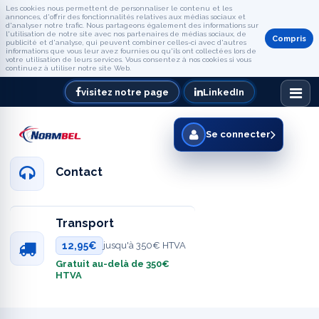
Les cookies nous permettent de personnaliser le contenu et les
annonces, d'offrir des fonctionnalités relatives aux médias sociaux et
d'analyser notre trafic. Nous partageons également des informations sur
l'utilisation de notre site avec nos partenaires de médias sociaux, de
Compris
publicité et d'analyse, qui peuvent combiner celles-ci avec d'autres
informations que vous leur avez fournies ou qu'ils ont collectées lors de
votre utilisation de leurs services. Vous consentez à nos cookies si vous
continuez à utiliser notre site Web.
visitez notre page
LinkedIn
Se connecter
Contact
Transport
12,95€
jusqu'à 350€ HTVA
Gratuit au-delà de 350€
HTVA