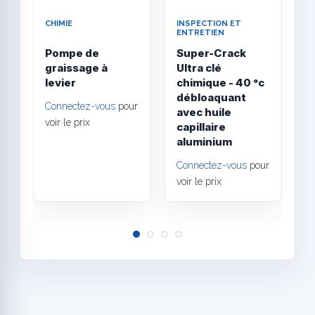
CHIMIE
INSPECTION ET
I
ENTRETIEN
E
Pompe de
Super-Crack
J
graissage à
Ultra clé
p
levier
chimique - 40 °c
i
débloaquant
Connectez-vous
pour
avec huile
C
voir le prix
capillaire
v
aluminium
Connectez-vous
pour
voir le prix