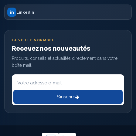
LinkedIn
LA VEILLE NORMBEL
Recevez nos nouveautés
Produits, conseils et actualités directement dans votre
boîte mail.
Votre
adresse
e-
mail
S’inscrire