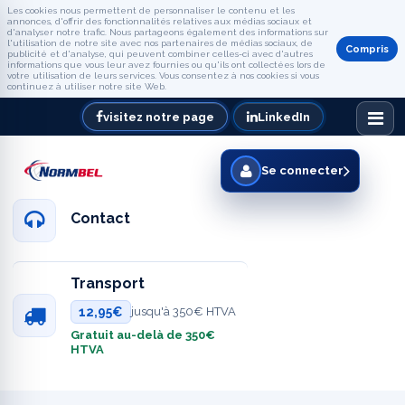
Les cookies nous permettent de personnaliser le contenu et les
annonces, d'offrir des fonctionnalités relatives aux médias sociaux et
d'analyser notre trafic. Nous partageons également des informations sur
l'utilisation de notre site avec nos partenaires de médias sociaux, de
Compris
publicité et d'analyse, qui peuvent combiner celles-ci avec d'autres
informations que vous leur avez fournies ou qu'ils ont collectées lors de
votre utilisation de leurs services. Vous consentez à nos cookies si vous
continuez à utiliser notre site Web.
visitez notre page
LinkedIn
Se connecter
Contact
Transport
12,95€
jusqu'à 350€ HTVA
Gratuit au-delà de 350€
HTVA