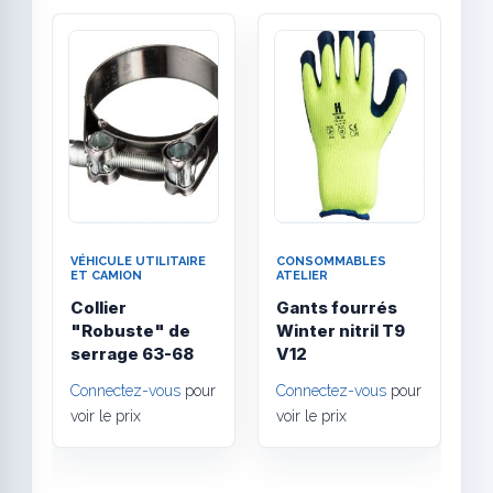
Quick View
Quick
VÉHICULE UTILITAIRE
CONSOMMABLES
C
ET CAMION
ATELIER
A
Collier
Gants fourrés
G
"Robuste" de
Winter nitril T9
é
serrage 63-68
V12
T
Connectez-vous
pour
Connectez-vous
pour
C
voir le prix
voir le prix
v