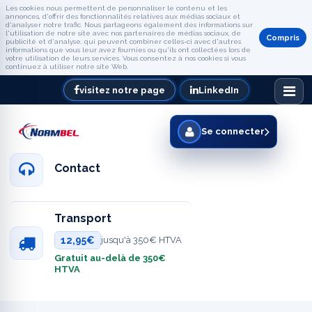
Les cookies nous permettent de personnaliser le contenu et les
annonces, d'offrir des fonctionnalités relatives aux médias sociaux et
d'analyser notre trafic. Nous partageons également des informations sur
l'utilisation de notre site avec nos partenaires de médias sociaux, de
Compris
publicité et d'analyse, qui peuvent combiner celles-ci avec d'autres
informations que vous leur avez fournies ou qu'ils ont collectées lors de
votre utilisation de leurs services. Vous consentez à nos cookies si vous
continuez à utiliser notre site Web.
visitez notre page
LinkedIn
Se connecter
Contact
Transport
12,95€
jusqu'à 350€ HTVA
Gratuit au-delà de 350€
HTVA