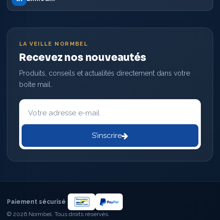
LA VEILLE NORMBEL
Recevez nos nouveautés
Produits, conseils et actualités directement dans votre
boîte mail.
Votre
adresse
e-
mail
S’inscrire
Paiement sécurisé
© 2026 Normbel. Tous droits réservés.