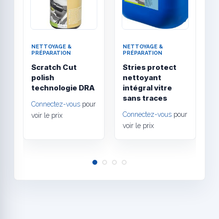
NETTOYAGE &
NETTOYAGE &
N
PRÉPARATION
PRÉPARATION
P
Scratch Cut
Stries protect
P
polish
nettoyant
h
technologie DRA
intégral vitre
l
sans traces
l
Connectez-vous
pour
Connectez-vous
pour
C
voir le prix
voir le prix
v