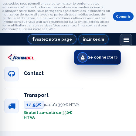
Les cookies nous permettent de personnaliser le contenu et les
annonces, d'offrir des fonctionnalités relatives aux médias sociaux et
d'analyser notre trafic. Nous partageons également des informations sur
l'utilisation de notre site avec nos partenaires de médias sociaux, de
Compris
publicité et d'analyse, qui peuvent combiner celles-ci avec d'autres
informations que vous leur avez fournies ou qu'ils ont collectées lors de
votre utilisation de leurs services. Vous consentez à nos cookies si vous
continuez à utiliser notre site Web.
visitez notre page
LinkedIn
Se connecter
Contact
Transport
12,95€
jusqu'à 350€ HTVA
Gratuit au-delà de 350€
HTVA