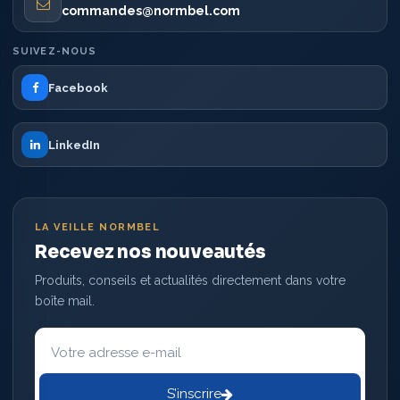
commandes@normbel.com
SUIVEZ-NOUS
Facebook
LinkedIn
LA VEILLE NORMBEL
Recevez nos nouveautés
Produits, conseils et actualités directement dans votre
boîte mail.
Votre
adresse
e-
mail
S’inscrire