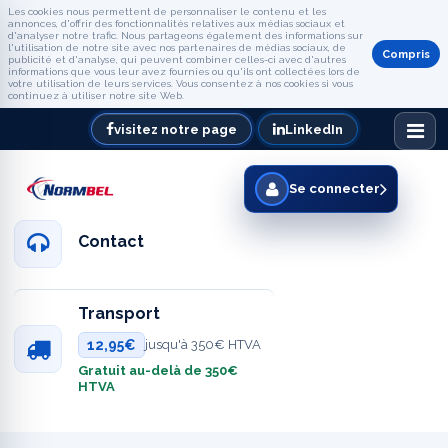
Les cookies nous permettent de personnaliser le contenu et les
annonces, d'offrir des fonctionnalités relatives aux médias sociaux et
d'analyser notre trafic. Nous partageons également des informations sur
l'utilisation de notre site avec nos partenaires de médias sociaux, de
Compris
publicité et d'analyse, qui peuvent combiner celles-ci avec d'autres
informations que vous leur avez fournies ou qu'ils ont collectées lors de
votre utilisation de leurs services. Vous consentez à nos cookies si vous
continuez à utiliser notre site Web.
visitez notre page
LinkedIn
Se connecter
Contact
Transport
12,95€
jusqu'à 350€ HTVA
Gratuit au-delà de 350€
HTVA