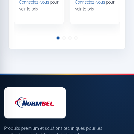
Connectez-vous
pour
Connectez-vous
pour
C
voir le prix
voir le prix
v
Produits premium et solutions techniques pour les