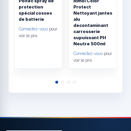
Poltec spray de
Rimol Color
N
protection
Protect
b
spécial cosses
Nettoyant jantes
s
de batterie
alu
decontaminant
Connectez-vous
pour
C
carrosserie
voir le prix
v
supuissant PH
Neutre 500ml
Connectez-vous
pour
voir le prix