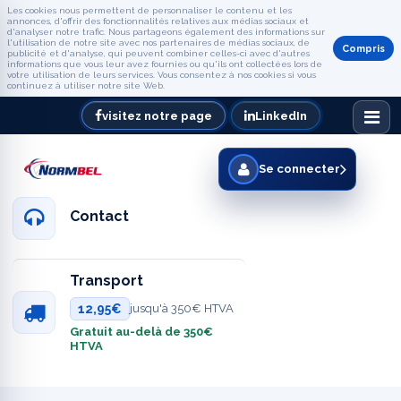
Les cookies nous permettent de personnaliser le contenu et les
annonces, d'offrir des fonctionnalités relatives aux médias sociaux et
d'analyser notre trafic. Nous partageons également des informations sur
l'utilisation de notre site avec nos partenaires de médias sociaux, de
Compris
publicité et d'analyse, qui peuvent combiner celles-ci avec d'autres
informations que vous leur avez fournies ou qu'ils ont collectées lors de
votre utilisation de leurs services. Vous consentez à nos cookies si vous
continuez à utiliser notre site Web.
visitez notre page
LinkedIn
Se connecter
Contact
Transport
12,95€
jusqu'à 350€ HTVA
Gratuit au-delà de 350€
HTVA