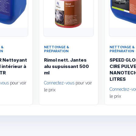
 &
NETTOYAGE &
NETTOYAGE &
ON
PRÉPARATION
PRÉPARATION
R Nettoyant
Rimol nett. Jantes
SPEED GL
 intérieur à
alu supuissant 500
CIRE PULV
LTR
ml
NANOTECH
LITRES
-vous
pour voir
Connectez-vous
pour voir
Connectez-vo
le prix
le prix