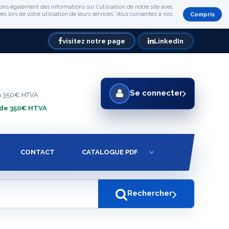
ons également des informations sur l'utilisation de notre site avec
s lors de votre utilisation de leurs services. Vous consentez à nos
Compris
visitez notre page
LinkedIn
Se connecter
à 350€ HTVA
 de 350€ HTVA
CONTACT
CATALOGUE PDF
Rechercher