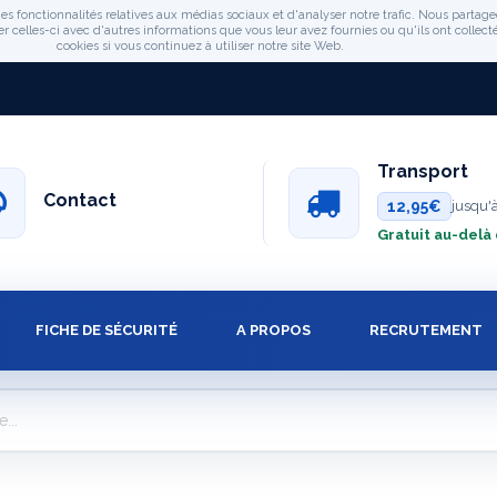
es fonctionnalités relatives aux médias sociaux et d'analyser notre trafic. Nous partage
celles-ci avec d'autres informations que vous leur avez fournies ou qu'ils ont collectée
cookies si vous continuez à utiliser notre site Web.
Transport
Contact
12,95€
jusqu'
Gratuit au-delà
FICHE DE SÉCURITÉ
A PROPOS
RECRUTEMENT