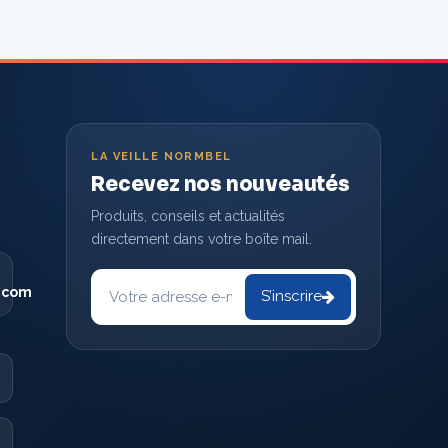
LA VEILLE NORMBEL
Recevez nos nouveautés
Produits, conseils et actualités
directement dans votre boîte mail.
Votre
adresse
.com
S’inscrire
e-
mail