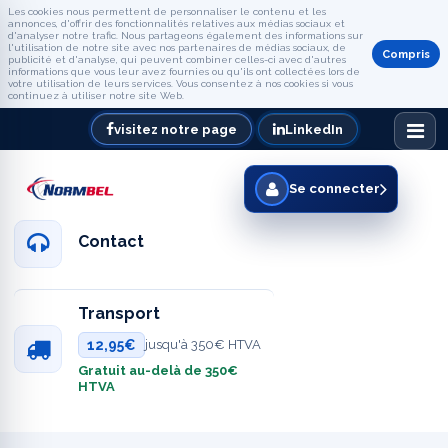
Les cookies nous permettent de personnaliser le contenu et les
annonces, d'offrir des fonctionnalités relatives aux médias sociaux et
d'analyser notre trafic. Nous partageons également des informations sur
l'utilisation de notre site avec nos partenaires de médias sociaux, de
Compris
publicité et d'analyse, qui peuvent combiner celles-ci avec d'autres
informations que vous leur avez fournies ou qu'ils ont collectées lors de
votre utilisation de leurs services. Vous consentez à nos cookies si vous
continuez à utiliser notre site Web.
visitez notre page
LinkedIn
Se connecter
Contact
Transport
12,95€
jusqu'à 350€ HTVA
Gratuit au-delà de 350€
HTVA