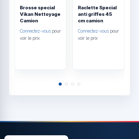
Brosse special
Raclette Special
N
Vikan Nettoyage
anti griffes 45
P
Camion
cm camion
B
t
Connectez-vous
pour
Connectez-vous
pour
s
voir le prix
voir le prix
p
C
v