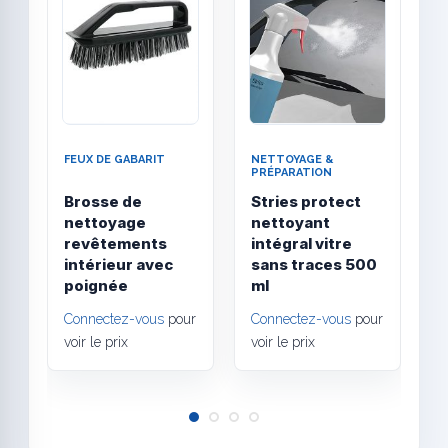
FEUX DE GABARIT
NETTOYAGE &
N
PRÉPARATION
P
Brosse de
Stries protect
U
nettoyage
nettoyant
N
revêtements
intégral vitre
u
intérieur avec
sans traces 500
i
poignée
ml
e
Connectez-vous
pour
Connectez-vous
pour
C
voir le prix
voir le prix
v