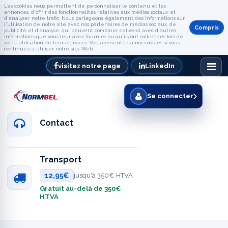
Les cookies nous permettent de personnaliser le contenu et les
annonces, d'offrir des fonctionnalités relatives aux médias sociaux et
d'analyser notre trafic. Nous partageons également des informations sur
l'utilisation de notre site avec nos partenaires de médias sociaux, de
Compris
publicité et d'analyse, qui peuvent combiner celles-ci avec d'autres
informations que vous leur avez fournies ou qu'ils ont collectées lors de
votre utilisation de leurs services. Vous consentez à nos cookies si vous
continuez à utiliser notre site Web.
visitez notre page
LinkedIn
Se connecter
Contact
Transport
12,95€
jusqu'à 350€ HTVA
Gratuit au-delà de 350€
HTVA