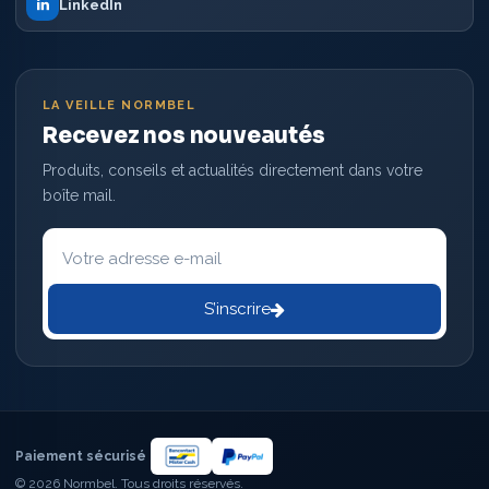
LinkedIn
LA VEILLE NORMBEL
Recevez nos nouveautés
Produits, conseils et actualités directement dans votre
boîte mail.
Votre
adresse
e-
mail
S’inscrire
Paiement sécurisé
© 2026 Normbel. Tous droits réservés.