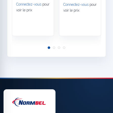
t
Connectez-vous
pour
Connectez-vous
pour
r
voir le prix
voir le prix
h
C
v