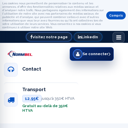
Les cookies nous permettent de personnaliser le contenu et les
annonces, d'offrir des fonctionnalités relatives aux médias sociaux et
d'analyser notre trafic. Nous partageons également des informations sur
l'utilisation de notre site avec nos partenaires de médias sociaux, de
Compris
publicité et d'analyse, qui peuvent combiner celles-ci avec d'autres
informations que vous leur avez fournies ou qu'ils ont collectées lors de
votre utilisation de leurs services. Vous consentez à nos cookies si vous
continuez à utiliser notre site Web.
visitez notre page
LinkedIn
Se connecter
Contact
Transport
12,95€
jusqu'à 350€ HTVA
Gratuit au-delà de 350€
HTVA