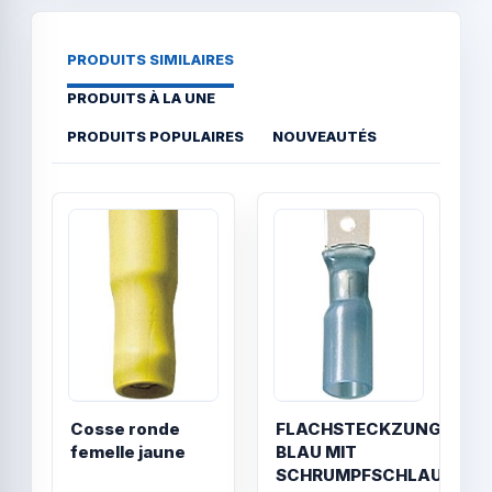
PRODUITS SIMILAIRES
PRODUITS À LA UNE
PRODUITS POPULAIRES
NOUVEAUTÉS
Quick View
Quick
Cosse ronde
FLACHSTECKZUNGE
E
femelle jaune
BLAU MIT
A
SCHRUMPFSCHLAUC4
C