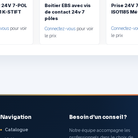
 24V 7-POL
Boitier EBS avec vis
Prise 24V 
1 K-STIFT
de contact 24v 7
ISO1185 Mé
pôles
-vous
pour voir
Connectez-vo
Connectez-vous
pour voir
le prix
le prix
Navigation
Besoin d’un conseil ?
Catalogue
Notre équipe accompagne les
professionnels dans le choix de