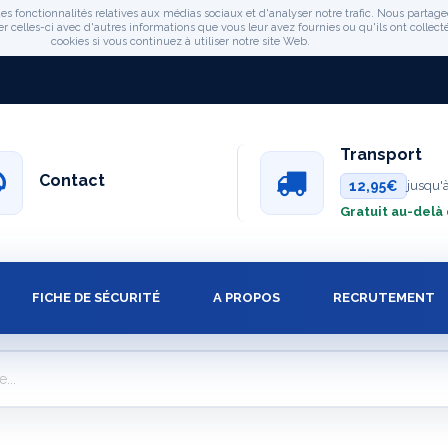
es fonctionnalités relatives aux médias sociaux et d'analyser notre trafic. Nous partage
celles-ci avec d'autres informations que vous leur avez fournies ou qu'ils ont collectée
cookies si vous continuez à utiliser notre site Web.
Transport
Contact
12,95€
jusqu'
Gratuit au-delà
FICHE DE SÉCURITÉ
A PROPOS
RECRUTEMENT