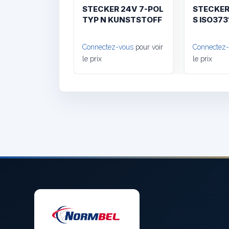
STECKER 24V 7-POL
STECKER
TYP N KUNSTSTOFF
S ISO373
Connectez-vous
pour voir
Connectez
le prix
le prix