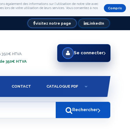
ons également des informations sur l'utilisation de notre site avec
s lors de votre utilisation de leurs services. Vous consentez à nos
Compris
visitez notre page
LinkedIn
Se connecter
à 350€ HTVA
 de 350€ HTVA
CONTACT
CATALOGUE PDF
Rechercher