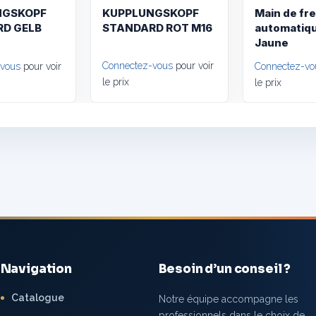
NGSKOPF
KUPPLUNGSKOPF
Main de fre
D GELB
STANDARD ROT M16
automatiq
Jaune
Connectez-vous
pour voir
-vous
pour voir
Connectez-vo
le prix
le prix
Navigation
Besoin d’un conseil ?
Catalogue
Notre équipe accompagne les
professionnels dans le choix de