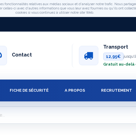
es fonctionnalités relatives aux médias sociaux et d'analyser notre trafic. Nous partage
celles-ci avec d'autres informations que vous leur avez fournies ou qu'ils ont collectée
cookies si vous continuez à utiliser notre site Web.
Transport
Contact
12,95€
jusqu'
Gratuit au-delà
FICHE DE SÉCURITÉ
A PROPOS
RECRUTEMENT