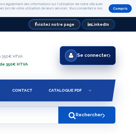
ons également des informations sur l'utilisation de notre site avec
s lors de votre utilisation de leurs services. Vous consentez à nos
Compris
visitez notre page
LinkedIn
Se connecter
à 350€ HTVA
 de 350€ HTVA
CONTACT
CATALOGUE PDF
Rechercher