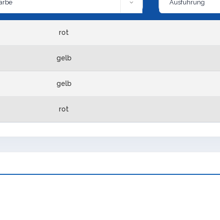
rot
gelb
gelb
rot