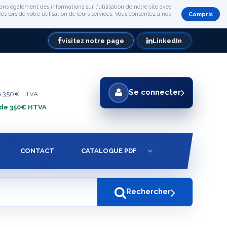
ons également des informations sur l'utilisation de notre site avec
s lors de votre utilisation de leurs services. Vous consentez à nos
Compris
visitez notre page
LinkedIn
Se connecter
à 350€ HTVA
 de 350€ HTVA
CONTACT
CATALOGUE PDF
Rechercher