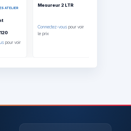
Mesureur 2 LTR
S ATELIER
nt
Connectez-vous
pour voir
/120
le prix
us
pour voir