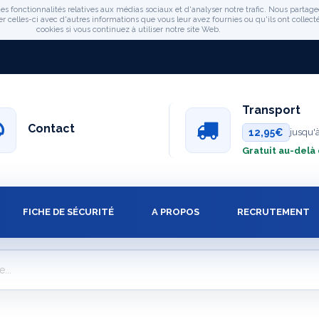
es fonctionnalités relatives aux médias sociaux et d'analyser notre trafic. Nous partage
celles-ci avec d'autres informations que vous leur avez fournies ou qu'ils ont collectée
cookies si vous continuez à utiliser notre site Web.
Transport
Contact
12,95€
jusqu'
Gratuit au-delà
FICHE DE SÉCURITÉ
A PROPOS
RECRUTEMENT