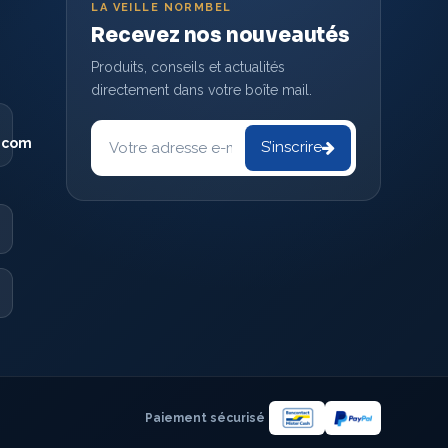
LA VEILLE NORMBEL
Recevez nos nouveautés
Produits, conseils et actualités
directement dans votre boîte mail.
Votre
adresse
.com
S’inscrire
e-
mail
Paiement sécurisé