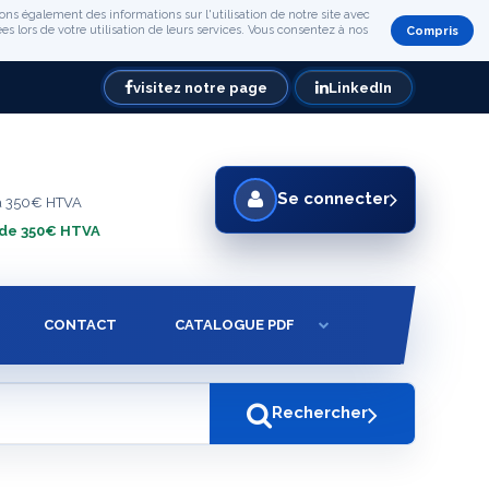
ons également des informations sur l'utilisation de notre site avec
s lors de votre utilisation de leurs services. Vous consentez à nos
Compris
visitez notre page
LinkedIn
Se connecter
à 350€ HTVA
 de 350€ HTVA
CONTACT
CATALOGUE PDF
Rechercher