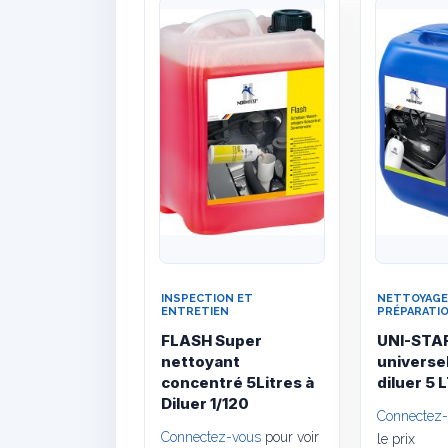
Quick View
INSPECTION ET
NETTOYAGE
ENTRETIEN
PRÉPARATI
FLASH Super
UNI-STA
nettoyant
universel
concentré 5Litres à
diluer 5 
Diluer 1/120
Connectez
Connectez-vous
pour voir
le prix