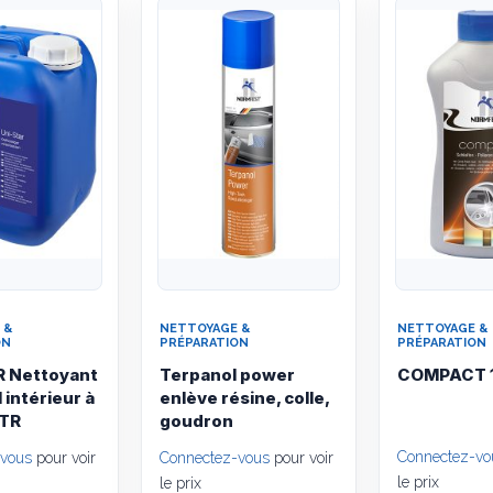
Quick View
Quick View
 &
NETTOYAGE &
NETTOYAGE &
ON
PRÉPARATION
PRÉPARATION
R Nettoyant
Terpanol power
COMPACT 1
 intérieur à
enlève résine, colle,
LTR
goudron
Connectez-vo
-vous
pour voir
Connectez-vous
pour voir
le prix
le prix