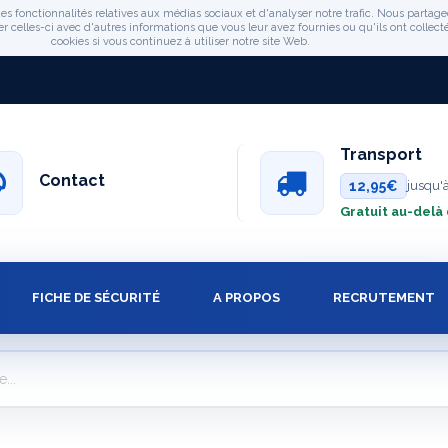
es fonctionnalités relatives aux médias sociaux et d'analyser notre trafic. Nous partage
celles-ci avec d'autres informations que vous leur avez fournies ou qu'ils ont collectée
cookies si vous continuez à utiliser notre site Web.
Transport
Contact
12,95€
jusqu'
Gratuit au-delà
FICHE DE SÉCURITÉ
A PROPOS
RECRUTEMENT