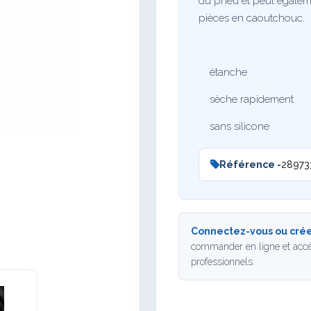
du pneu et peut égalemen
pièces en caoutchouc.
étanche
sèche rapidement
sans silicone
Référence -
28973
Connectez-vous ou crée
commander en ligne et accé
professionnels.