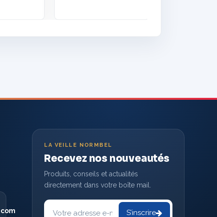
LA VEILLE NORMBEL
Recevez nos nouveautés
Produits, conseils et actualités
directement dans votre boîte mail.
Votre
adresse
.com
S’inscrire
e-