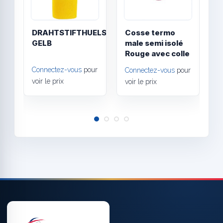
DRAHTSTIFTHUELSEN
Cosse termo
C
GELB
male semi isolé
O
Rouge avec colle
r
Connectez-vous
pour
Connectez-vous
pour
C
voir le prix
voir le prix
v