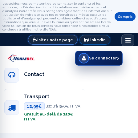
Les cookies nous permettent de personnaliser le contenu et les
annonces, d'offrir des fonctionnalités relatives aux médias sociaux et
d'analyser notre trafic. Nous partageons également des informations sur
l'utilisation de notre site avec nos partenaires de médias sociaux, de
Compris
publicité et d'analyse, qui peuvent combiner celles-ci avec d'autres
informations que vous leur avez fournies ou qu'ils ont collectées lors de
votre utilisation de leurs services. Vous consentez à nos cookies si vous
continuez à utiliser notre site Web.
visitez notre page
LinkedIn
Se connecter
Contact
Transport
12,95€
jusqu'à 350€ HTVA
Gratuit au-delà de 350€
HTVA