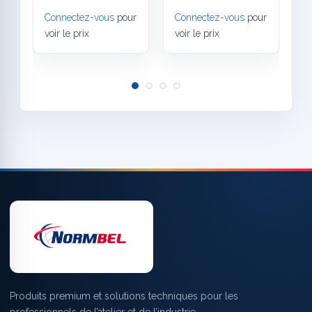
Connectez-vous
pour
Connectez-vous
pour
C
voir le prix
voir le prix
v
Produits premium et solutions techniques pour les