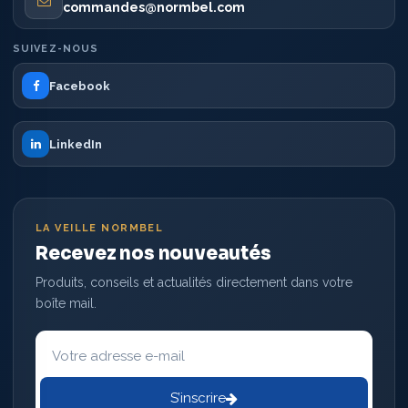
commandes@normbel.com
SUIVEZ-NOUS
Facebook
LinkedIn
LA VEILLE NORMBEL
Recevez nos nouveautés
Produits, conseils et actualités directement dans votre
boîte mail.
Votre
adresse
e-
mail
S’inscrire