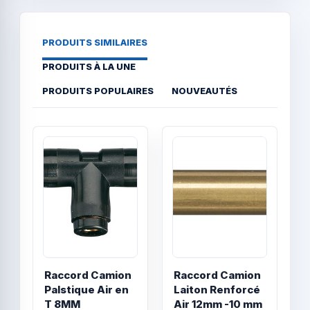
PRODUITS SIMILAIRES
PRODUITS À LA UNE
PRODUITS POPULAIRES
NOUVEAUTÉS
Quick View
Quick
Raccord Camion
Raccord Camion
R
Palstique Air en
Laiton Renforcé
P
T 8MM
Air 12mm -10 mm
D