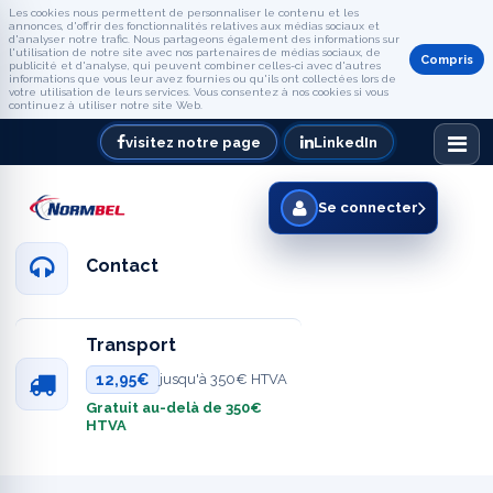
Les cookies nous permettent de personnaliser le contenu et les
annonces, d'offrir des fonctionnalités relatives aux médias sociaux et
d'analyser notre trafic. Nous partageons également des informations sur
l'utilisation de notre site avec nos partenaires de médias sociaux, de
Compris
publicité et d'analyse, qui peuvent combiner celles-ci avec d'autres
informations que vous leur avez fournies ou qu'ils ont collectées lors de
votre utilisation de leurs services. Vous consentez à nos cookies si vous
continuez à utiliser notre site Web.
visitez notre page
LinkedIn
Se connecter
Contact
Transport
12,95€
jusqu'à 350€ HTVA
Gratuit au-delà de 350€
HTVA