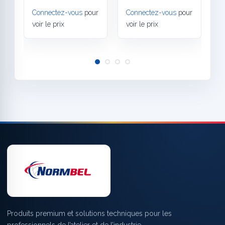
Connectez-vous
pour
Connectez-vous
pour
C
voir le prix
voir le prix
v
Produits premium et solutions techniques pour les