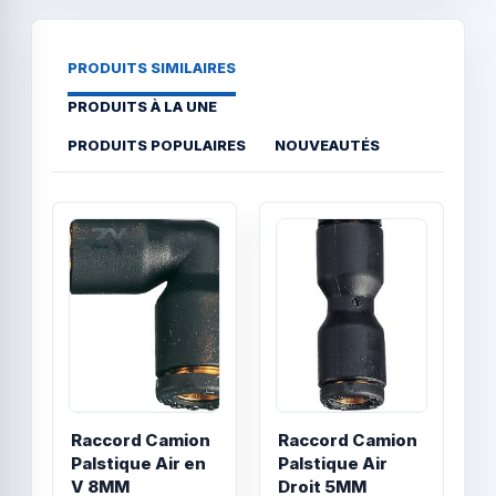
PRODUITS SIMILAIRES
PRODUITS À LA UNE
PRODUITS POPULAIRES
NOUVEAUTÉS
Quick View
Quick
Raccord Camion
Raccord Camion
R
Palstique Air en
Palstique Air
P
V 8MM
Droit 5MM