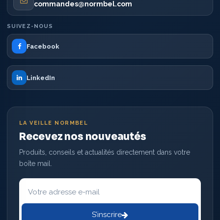
commandes@normbel.com
SUIVEZ-NOUS
Facebook
LinkedIn
LA VEILLE NORMBEL
Recevez nos nouveautés
Produits, conseils et actualités directement dans votre
boîte mail.
Votre
adresse
e-
mail
S’inscrire