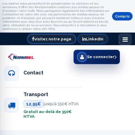
Les cookies nous permettent de personnaliser le contenu et les
annonces, d'offrir des fonctionnalités relatives aux médias sociaux et
d'analyser notre trafic. Nous partageons également des informations sur
l'utilisation de notre site avec nos partenaires de médias sociaux, de
Compris
publicité et d'analyse, qui peuvent combiner celles-ci avec d'autres
informations que vous leur avez fournies ou qu'ils ont collectées lors de
votre utilisation de leurs services. Vous consentez à nos cookies si vous
continuez à utiliser notre site Web.
visitez notre page
LinkedIn
Se connecter
Contact
Transport
12,95€
jusqu'à 350€ HTVA
Gratuit au-delà de 350€
HTVA