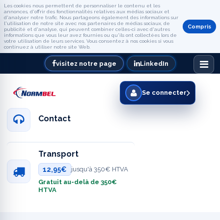
Les cookies nous permettent de personnaliser le contenu et les
annonces, d'offrir des fonctionnalités relatives aux médias sociaux et
d'analyser notre trafic. Nous partageons également des informations sur
l'utilisation de notre site avec nos partenaires de médias sociaux, de
Compris
publicité et d'analyse, qui peuvent combiner celles-ci avec d'autres
informations que vous leur avez fournies ou qu'ils ont collectées lors de
votre utilisation de leurs services. Vous consentez à nos cookies si vous
continuez à utiliser notre site Web.
visitez notre page
LinkedIn
Se connecter
Contact
Transport
12,95€
jusqu'à 350€ HTVA
Gratuit au-delà de 350€
HTVA