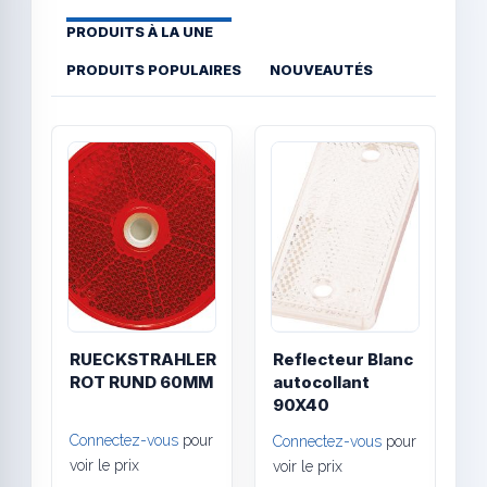
PRODUITS À LA UNE
PRODUITS POPULAIRES
NOUVEAUTÉS
Quick View
Quick
RUECKSTRAHLER
Reflecteur Blanc
V
ROT RUND 60MM
autocollant
E
90X40
P
r
Connectez-vous
pour
Connectez-vous
pour
A
voir le prix
voir le prix
a