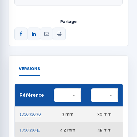
Partage
VERSIONS
Référence
101031030
3 mm
30 mm
101031042
4,2 mm
45 mm