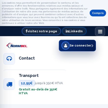
Les cookies nous permettent de personnaliser le contenu et les
annonces, d'offrir des fonctionnalités relatives aux médias sociaux et
d'analyser notre trafic. Nous partageons également des informations sur
l'utilisation de notre site avec nos partenaires de médias sociaux, de
Compris
publicité et d'analyse, qui peuvent combiner celles-ci avec d'autres
informations que vous leur avez fournies ou qu'ils ont collectées lors de
votre utilisation de leurs services. Vous consentez à nos cookies si vous
continuez à utiliser notre site Web.
visitez notre page
LinkedIn
Se connecter
Contact
Transport
12,95€
jusqu'à 350€ HTVA
Gratuit au-delà de 350€
HTVA