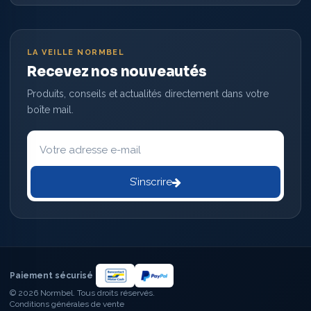
LA VEILLE NORMBEL
Recevez nos nouveautés
Produits, conseils et actualités directement dans votre
boîte mail.
Votre
adresse
e-
mail
S’inscrire
Paiement sécurisé
© 2026 Normbel. Tous droits réservés.
Conditions générales de vente