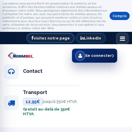
Les cookies nous permettent de personnaliser le contenu et les
annonces, d'offrir des fonctionnalités relatives aux médias sociaux et
d'analyser notre trafic. Nous partageons également des informations sur
l'utilisation de notre site avec nos partenaires de médias sociaux, de
Compris
publicité et d'analyse, qui peuvent combiner celles-ci avec d'autres
informations que vous leur avez fournies ou qu'ils ont collectées lors de
votre utilisation de leurs services. Vous consentez à nos cookies si vous
continuez à utiliser notre site Web.
visitez notre page
LinkedIn
Se connecter
Contact
Transport
12,95€
jusqu'à 350€ HTVA
Gratuit au-delà de 350€
HTVA