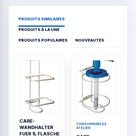
PRODUITS SIMILAIRES
PRODUITS À LA UNE
PRODUITS POPULAIRES
NOUVEAUTÉS
Quick View
Quick
CARE-
CONSOMMABLES
C
WANDHALTER
ATELIER
A
FUER 1L FLASCHE