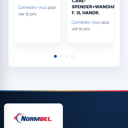
CARE-
SPENDER+WANDHALTER
2
Connectez-vous
pour
F. 3L HANDR.
S
voir le prix
Connectez-vous
pour
C
voir le prix
v