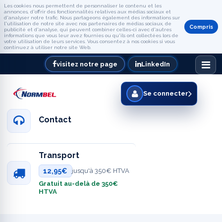
Les cookies nous permettent de personnaliser le contenu et les
annonces, d'offrir des fonctionnalités relatives aux médias sociaux et
d'analyser notre trafic. Nous partageons également des informations sur
l'utilisation de notre site avec nos partenaires de médias sociaux, de
Compris
publicité et d'analyse, qui peuvent combiner celles-ci avec d'autres
informations que vous leur avez fournies ou qu'ils ont collectées lors de
votre utilisation de leurs services. Vous consentez à nos cookies si vous
continuez à utiliser notre site Web.
visitez notre page
LinkedIn
Se connecter
Contact
Transport
12,95€
jusqu'à 350€ HTVA
Gratuit au-delà de 350€
HTVA