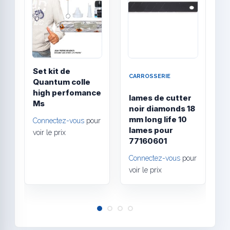
Set kit de
CARROSSERIE
V
Quantum colle
high perfomance
lames de cutter
s
Ms
noir diamonds 18
n
mm long life 10
3
Connectez-vous
pour
lames pour
voir le prix
C
77160601
v
Connectez-vous
pour
voir le prix