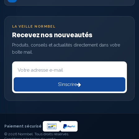
LA VEILLE NORMBEL
Recevez nos nouveautés
Produits, conseils et actualités directement dans votre
boîte mail.
Votre
adresse
e-
mail
S’inscrire
Paiement sécurisé
© 2026 Normbel. Tous droits réservés.