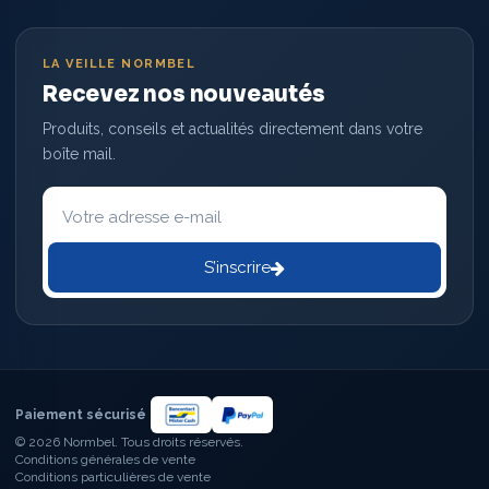
LA VEILLE NORMBEL
Recevez nos nouveautés
Produits, conseils et actualités directement dans votre
boîte mail.
Votre
adresse
e-
mail
S’inscrire
Paiement sécurisé
© 2026 Normbel. Tous droits réservés.
Conditions générales de vente
Conditions particulières de vente