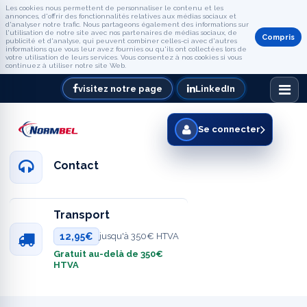
Les cookies nous permettent de personnaliser le contenu et les
annonces, d'offrir des fonctionnalités relatives aux médias sociaux et
d'analyser notre trafic. Nous partageons également des informations sur
l'utilisation de notre site avec nos partenaires de médias sociaux, de
Compris
publicité et d'analyse, qui peuvent combiner celles-ci avec d'autres
informations que vous leur avez fournies ou qu'ils ont collectées lors de
votre utilisation de leurs services. Vous consentez à nos cookies si vous
continuez à utiliser notre site Web.
visitez notre page
LinkedIn
Se connecter
Contact
Transport
12,95€
jusqu'à 350€ HTVA
Gratuit au-delà de 350€
HTVA