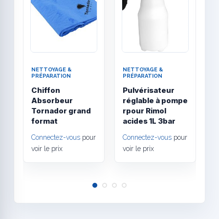
NETTOYAGE &
NETTOYAGE &
N
PRÉPARATION
PRÉPARATION
P
Chiffon
Pulvérisateur
R
Absorbeur
réglable à pompe
J
Tornador grand
rpour Rimol
s
format
acides 1L 3bar
m
Connectez-vous
pour
Connectez-vous
pour
C
voir le prix
voir le prix
v