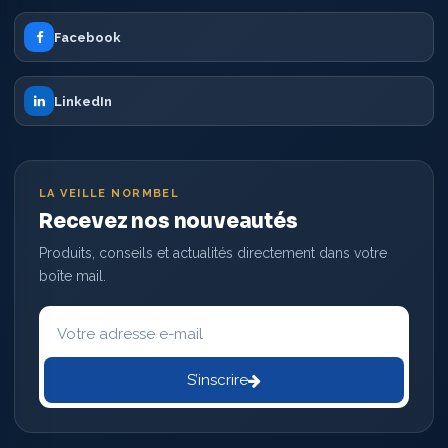
Facebook
LinkedIn
LA VEILLE NORMBEL
Recevez nos nouveautés
Produits, conseils et actualités directement dans votre
boîte mail.
Votre
adresse
e-
mail
S’inscrire