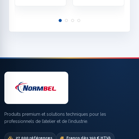
Produits premium et solutions techniques pour les
professionnels de l’atelier et de l’industrie.
27 000 références
Franco dès 350 € HTVA