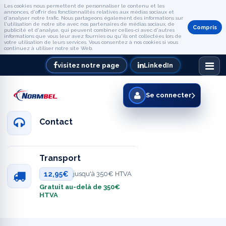
Les cookies nous permettent de personnaliser le contenu et les
annonces, d'offrir des fonctionnalités relatives aux médias sociaux et
d'analyser notre trafic. Nous partageons également des informations sur
l'utilisation de notre site avec nos partenaires de médias sociaux, de
Compris
publicité et d'analyse, qui peuvent combiner celles-ci avec d'autres
informations que vous leur avez fournies ou qu'ils ont collectées lors de
votre utilisation de leurs services. Vous consentez à nos cookies si vous
continuez à utiliser notre site Web.
visitez notre page
LinkedIn
Se connecter
Contact
Transport
12,95€
jusqu'à 350€ HTVA
Gratuit au-delà de 350€
HTVA