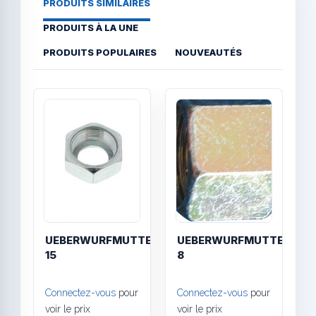
PRODUITS SIMILAIRES
PRODUITS À LA UNE
PRODUITS POPULAIRES
NOUVEAUTÉS
Quick View
Quick
UEBERWURFMUTTER
UEBERWURFMUTTER
B
15
8
d
6
Connectez-vous
pour
Connectez-vous
pour
C
voir le prix
voir le prix
v