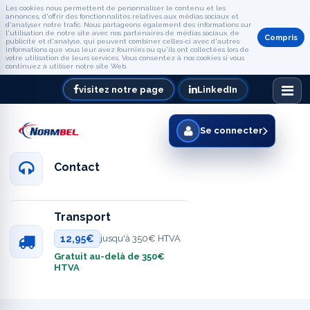
Les cookies nous permettent de personnaliser le contenu et les
annonces, d'offrir des fonctionnalités relatives aux médias sociaux et
d'analyser notre trafic. Nous partageons également des informations sur
l'utilisation de notre site avec nos partenaires de médias sociaux, de
Compris
publicité et d'analyse, qui peuvent combiner celles-ci avec d'autres
informations que vous leur avez fournies ou qu'ils ont collectées lors de
votre utilisation de leurs services. Vous consentez à nos cookies si vous
continuez à utiliser notre site Web.
visitez notre page
LinkedIn
Se connecter
Contact
Transport
12,95€
jusqu'à 350€ HTVA
Gratuit au-delà de 350€
HTVA