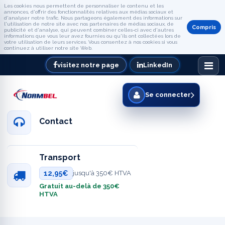
Les cookies nous permettent de personnaliser le contenu et les
annonces, d'offrir des fonctionnalités relatives aux médias sociaux et
d'analyser notre trafic. Nous partageons également des informations sur
l'utilisation de notre site avec nos partenaires de médias sociaux, de
Compris
publicité et d'analyse, qui peuvent combiner celles-ci avec d'autres
informations que vous leur avez fournies ou qu'ils ont collectées lors de
votre utilisation de leurs services. Vous consentez à nos cookies si vous
continuez à utiliser notre site Web.
visitez notre page
LinkedIn
Se connecter
Contact
Transport
12,95€
jusqu'à 350€ HTVA
Gratuit au-delà de 350€
HTVA