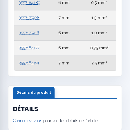
3557184189
6 mm
0,5 mm²
3557175928
7 mm
1,5 mm²
3557175916
6 mm
1,0 mm²
3557184177
6 mm
0,75 mm²
3557184191
7 mm
2,5 mm²
Détails du produit
DÉTAILS
Connectez-vous
pour voir les détails de l'article