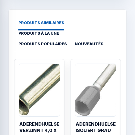
PRODUITS SIMILAIRES
PRODUITS À LA UNE
PRODUITS POPULAIRES
NOUVEAUTÉS
Quick View
Quick
ADERENDHUELSE
ADERENDHUELSE
VERZINNT 4,0 X
ISOLIERT GRAU
I