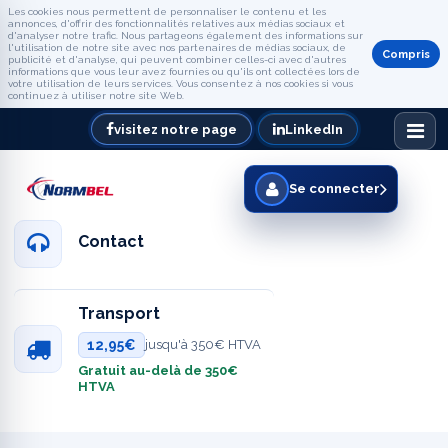
Les cookies nous permettent de personnaliser le contenu et les
annonces, d'offrir des fonctionnalités relatives aux médias sociaux et
d'analyser notre trafic. Nous partageons également des informations sur
l'utilisation de notre site avec nos partenaires de médias sociaux, de
Compris
publicité et d'analyse, qui peuvent combiner celles-ci avec d'autres
informations que vous leur avez fournies ou qu'ils ont collectées lors de
votre utilisation de leurs services. Vous consentez à nos cookies si vous
continuez à utiliser notre site Web.
visitez notre page
LinkedIn
Se connecter
Contact
Transport
12,95€
jusqu'à 350€ HTVA
Gratuit au-delà de 350€
HTVA