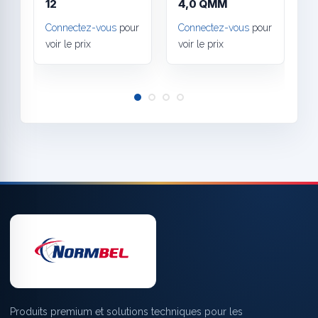
12
4,0 QMM
Connectez-vous
pour
Connectez-vous
pour
C
voir le prix
voir le prix
v
Produits premium et solutions techniques pour les