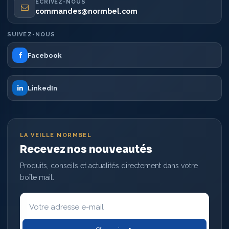
ÉCRIVEZ-NOUS
commandes@normbel.com
SUIVEZ-NOUS
Facebook
LinkedIn
LA VEILLE NORMBEL
Recevez nos nouveautés
Produits, conseils et actualités directement dans votre
boîte mail.
Votre
adresse
e-
mail