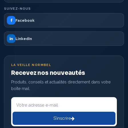
SUIVEZ-NOUS
Facebook
LinkedIn
LA VEILLE NORMBEL
Recevez nos nouveautés
Produits, conseils et actualités directement dans votre
boîte mail.
Votre
adresse
e-
mail
S’inscrire