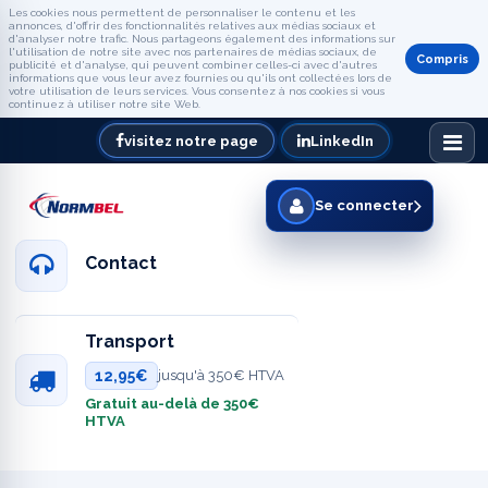
Les cookies nous permettent de personnaliser le contenu et les
annonces, d'offrir des fonctionnalités relatives aux médias sociaux et
d'analyser notre trafic. Nous partageons également des informations sur
l'utilisation de notre site avec nos partenaires de médias sociaux, de
Compris
publicité et d'analyse, qui peuvent combiner celles-ci avec d'autres
informations que vous leur avez fournies ou qu'ils ont collectées lors de
votre utilisation de leurs services. Vous consentez à nos cookies si vous
continuez à utiliser notre site Web.
visitez notre page
LinkedIn
Se connecter
Contact
Transport
12,95€
jusqu'à 350€ HTVA
Gratuit au-delà de 350€
HTVA