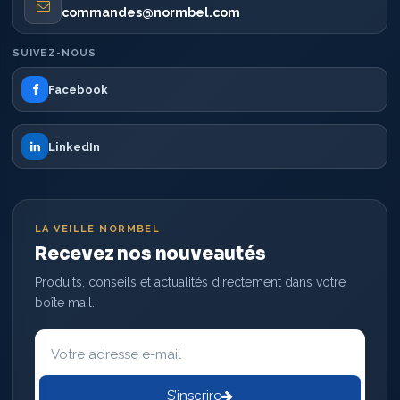
commandes@normbel.com
SUIVEZ-NOUS
Facebook
LinkedIn
LA VEILLE NORMBEL
Recevez nos nouveautés
Produits, conseils et actualités directement dans votre
boîte mail.
Votre
adresse
e-
mail
S’inscrire