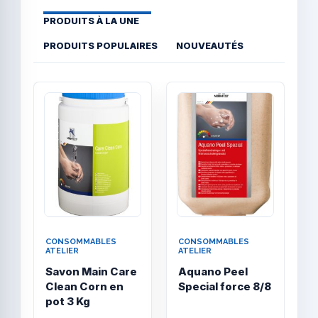
PRODUITS À LA UNE
PRODUITS POPULAIRES
NOUVEAUTÉS
Quick View
Quick
CONSOMMABLES
CONSOMMABLES
C
ATELIER
ATELIER
A
Savon Main Care
Aquano Peel
R
Clean Corn en
Special force 8/8
M
pot 3 Kg
C
l