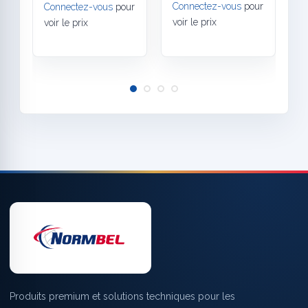
Connectez-vous
pour
Connectez-vous
pour
C
voir le prix
voir le prix
v
Produits premium et solutions techniques pour les