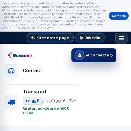
Les cookies nous permettent de personnaliser le contenu et les
annonces, d'offrir des fonctionnalités relatives aux médias sociaux et
d'analyser notre trafic. Nous partageons également des informations sur
l'utilisation de notre site avec nos partenaires de médias sociaux, de
Compris
publicité et d'analyse, qui peuvent combiner celles-ci avec d'autres
informations que vous leur avez fournies ou qu'ils ont collectées lors de
votre utilisation de leurs services. Vous consentez à nos cookies si vous
continuez à utiliser notre site Web.
visitez notre page
LinkedIn
Se connecter
Contact
Transport
12,95€
jusqu'à 350€ HTVA
Gratuit au-delà de 350€
HTVA