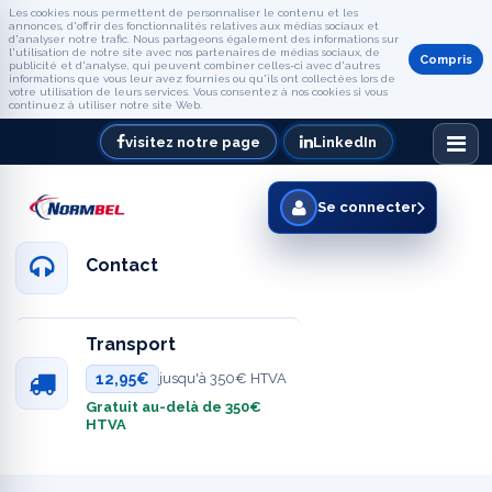
Les cookies nous permettent de personnaliser le contenu et les
annonces, d'offrir des fonctionnalités relatives aux médias sociaux et
d'analyser notre trafic. Nous partageons également des informations sur
l'utilisation de notre site avec nos partenaires de médias sociaux, de
Compris
publicité et d'analyse, qui peuvent combiner celles-ci avec d'autres
informations que vous leur avez fournies ou qu'ils ont collectées lors de
votre utilisation de leurs services. Vous consentez à nos cookies si vous
continuez à utiliser notre site Web.
visitez notre page
LinkedIn
Se connecter
Contact
Transport
12,95€
jusqu'à 350€ HTVA
Gratuit au-delà de 350€
HTVA