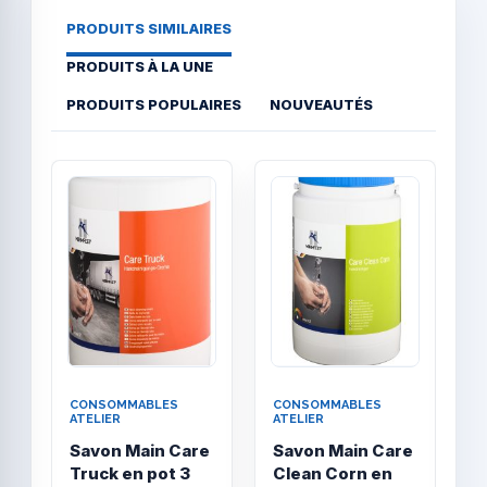
PRODUITS SIMILAIRES
PRODUITS À LA UNE
PRODUITS POPULAIRES
NOUVEAUTÉS
Quick View
Quick
CONSOMMABLES
CONSOMMABLES
C
ATELIER
ATELIER
A
Savon Main Care
Savon Main Care
R
Truck en pot 3
Clean Corn en
M