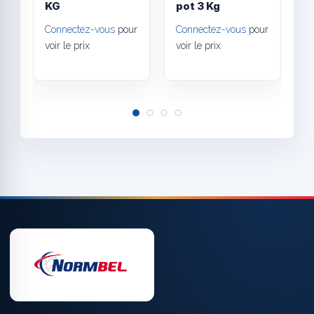
KG
pot 3 Kg
C
l
Connectez-vous
pour
Connectez-vous
pour
C
voir le prix
voir le prix
v