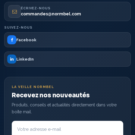
ÉCRIVEZ-NOUS
commandes@normbel.com
SUIVEZ-NOUS
Facebook
LinkedIn
LA VEILLE NORMBEL
Recevez nos nouveautés
Produits, conseils et actualités directement dans votre
boîte mail.
Votre
adresse
e-