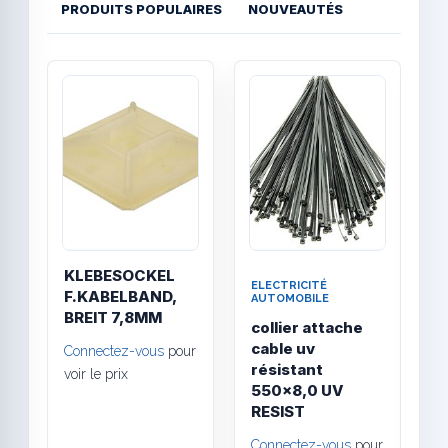
PRODUITS POPULAIRES
NOUVEAUTÉS
Quick View
Quick
KLEBESOCKEL
ELECTRICITÉ
E
F.KABELBAND,
AUTOMOBILE
A
BREIT 7,8MM
collier attache
C
cable uv
n
Connectez-vous
pour
résistant
3
voir le prix
550x8,0 UV
C
RESIST
v
Connectez-vous
pour