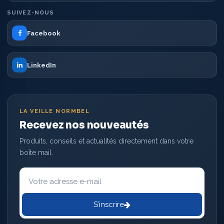
SUIVEZ-NOUS
Facebook
LinkedIn
LA VEILLE NORMBEL
Recevez nos nouveautés
Produits, conseils et actualités directement dans votre
boîte mail.
Votre
adresse
e-
mail
S’inscrire