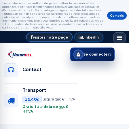
Les cookies nous permettent de personnaliser le contenu et les
annonces, d'offrir des fonctionnalités relatives aux médias sociaux et
d'analyser notre trafic. Nous partageons également des informations sur
l'utilisation de notre site avec nos partenaires de médias sociaux, de
Compris
publicité et d'analyse, qui peuvent combiner celles-ci avec d'autres
informations que vous leur avez fournies ou qu'ils ont collectées lors de
votre utilisation de leurs services. Vous consentez à nos cookies si vous
continuez à utiliser notre site Web.
visitez notre page
LinkedIn
Se connecter
Contact
Transport
12,95€
jusqu'à 350€ HTVA
Gratuit au-delà de 350€
HTVA