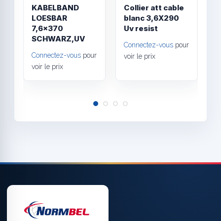
KABELBAND
Collier att cable
C
LOESBAR
blanc 3,6X290
2
7,6x370
Uv resist
SCHWARZ,UV
C
Connectez-vous
pour
Connectez-vous
pour
v
voir le prix
voir le prix