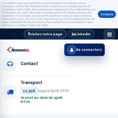
Les cookies nous permettent de personnaliser le contenu et les
annonces, d'offrir des fonctionnalités relatives aux médias sociaux et
d'analyser notre trafic. Nous partageons également des informations sur
l'utilisation de notre site avec nos partenaires de médias sociaux, de
Compris
publicité et d'analyse, qui peuvent combiner celles-ci avec d'autres
informations que vous leur avez fournies ou qu'ils ont collectées lors de
votre utilisation de leurs services. Vous consentez à nos cookies si vous
continuez à utiliser notre site Web.
visitez notre page
LinkedIn
Se connecter
Contact
Transport
12,95€
jusqu'à 350€ HTVA
Gratuit au-delà de 350€
HTVA