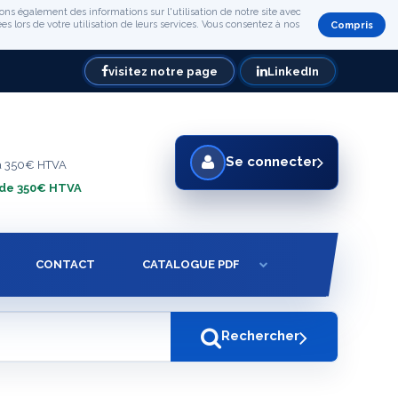
ons également des informations sur l'utilisation de notre site avec
s lors de votre utilisation de leurs services. Vous consentez à nos
Compris
visitez notre page
LinkedIn
Se connecter
à 350€ HTVA
 de 350€ HTVA
CONTACT
CATALOGUE PDF
Rechercher