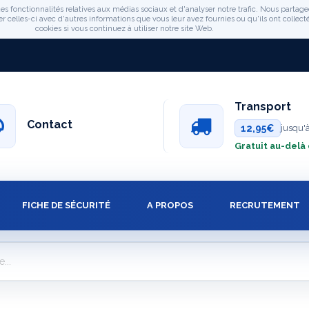
es fonctionnalités relatives aux médias sociaux et d'analyser notre trafic. Nous partage
celles-ci avec d'autres informations que vous leur avez fournies ou qu'ils ont collectée
cookies si vous continuez à utiliser notre site Web.
Transport
Contact
12,95€
jusqu'
Gratuit au-delà
FICHE DE SÉCURITÉ
A PROPOS
RECRUTEMENT