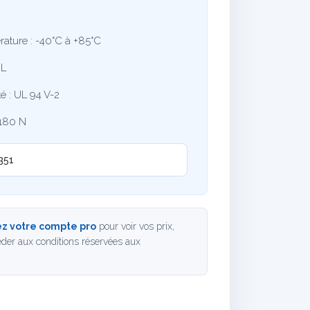
ature : -40°C à +85°C
IL
é : UL 94 V-2
180 N
351
z votre compte pro
pour voir vos prix,
der aux conditions réservées aux