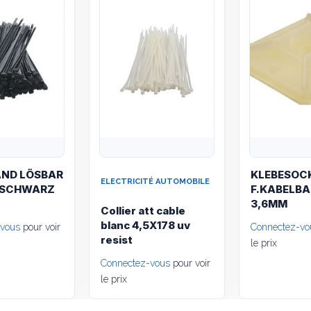
AND LÖSBAR
KLEBESOC
ELECTRICITÉ AUTOMOBILE
 SCHWARZ
F.KABELBA
3,6MM
Collier att cable
blanc 4,5X178 uv
-vous
pour voir
Connectez-vo
resist
le prix
Connectez-vous
pour voir
le prix