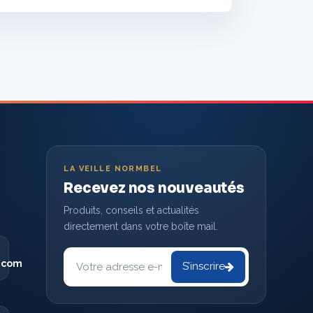
LA VEILLE NORMBEL
Recevez nos nouveautés
Produits, conseils et actualités
directement dans votre boîte mail.
Votre
adresse
.com
S’inscrire
e-
mail