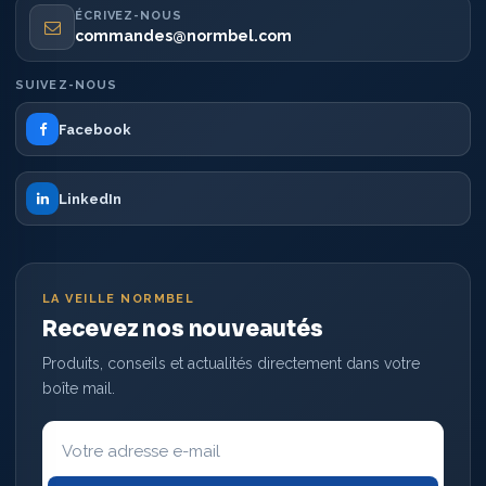
ÉCRIVEZ-NOUS
commandes@normbel.com
SUIVEZ-NOUS
Facebook
LinkedIn
LA VEILLE NORMBEL
Recevez nos nouveautés
Produits, conseils et actualités directement dans votre
boîte mail.
Votre
adresse
e-
mail