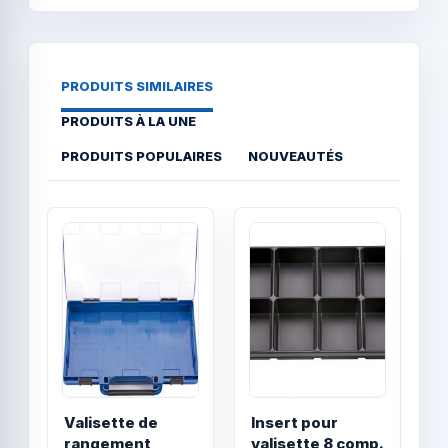
PRODUITS SIMILAIRES
PRODUITS À LA UNE
PRODUITS POPULAIRES
NOUVEAUTÉS
Quick View
Quick
Valisette de
Insert pour
I
rangement
valisette 8 comp.
v