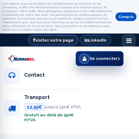
Les cookies nous permettent de personnaliser le contenu et les
annonces, d'offrir des fonctionnalités relatives aux médias sociaux et
d'analyser notre trafic. Nous partageons également des informations sur
l'utilisation de notre site avec nos partenaires de médias sociaux, de
Compris
publicité et d'analyse, qui peuvent combiner celles-ci avec d'autres
informations que vous leur avez fournies ou qu'ils ont collectées lors de
votre utilisation de leurs services. Vous consentez à nos cookies si vous
continuez à utiliser notre site Web.
visitez notre page
LinkedIn
Se connecter
Contact
Transport
12,95€
jusqu'à 350€ HTVA
Gratuit au-delà de 350€
HTVA